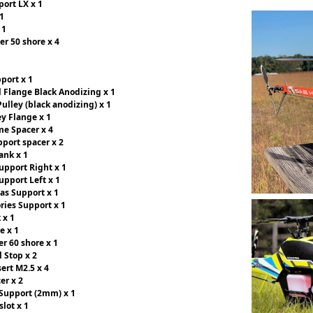
port LX x 1
 1
 1
er 50 shore x 4
pport x 1
ll Flange Black Anodizing x 1
Pulley (black anodizing) x 1
ey Flange x 1
me Spacer x 4
pport spacer x 2
ank x 1
Support Right x 1
upport Left x 1
Gas Support x 1
ories Support x 1
 x 1
e x 1
er 60 shore x 1
l Stop x 2
sert M2.5 x 4
er x 2
 Support (2mm) x 1
slot x 1