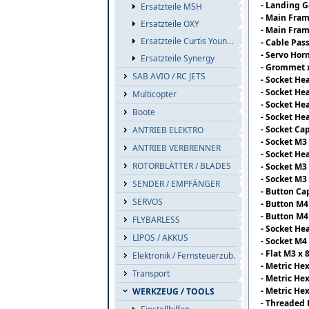
- Landing G
Ersatzteile MSH
- Main Fram
Ersatzteile OXY
- Main Fram
Ersatzteile Curtis Youngblood
- Cable Pass
- Servo Hor
Ersatzteile Synergy
- Grommet 
SAB AVIO / RC JETS
- Socket He
- Socket He
Multicopter
- Socket He
Boote
- Socket He
- Socket Cap
ANTRIEB ELEKTRO
- Socket M3 
ANTRIEB VERBRENNER
- Socket He
ROTORBLÄTTER / BLADES
- Socket M3 
- Socket M3 
SENDER / EMPFÄNGER
- Button Ca
SERVOS
- Button M4 
- Button M4 
FLYBARLESS
- Socket He
LIPOS / AKKUS
- Socket M4 
- Flat M3 x 8
Elektronik / Fernsteuerzub.
- Metric He
Transport
- Metric He
- Metric He
WERKZEUG / TOOLS
- Threaded 