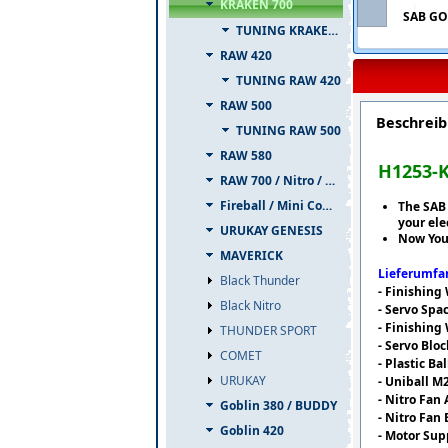
KRAKEN 700
SAB GO
TUNING KRAKEN 700
RAW 420
TUNING RAW 420
RAW 500
Beschrei
TUNING RAW 500
RAW 580
H1253-
RAW 700 / Nitro / PIUMA
Fireball / Mini Comet
The SAB 
your ele
URUKAY GENESIS
Now You 
MAVERICK
Lieferumfan
Black Thunder
- Finishing
Black Nitro
- Servo Spac
- Finishing
THUNDER SPORT
- Servo Bloc
COMET
- Plastic Ba
URUKAY
- Uniball M
- Nitro Fan 
Goblin 380 / BUDDY
- Nitro Fan 
Goblin 420
- Motor Sup