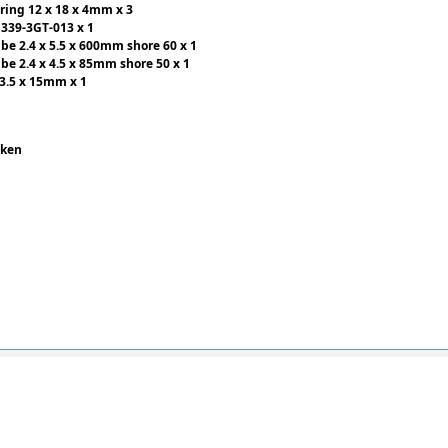
aring 12 x 18 x 4mm x 3
s 339-3GT-013 x 1
ube 2.4 x 5.5 x 600mm shore 60 x 1
ube 2.4 x 4.5 x 85mm shore 50 x 1
 13.5 x 15mm x 1
aken