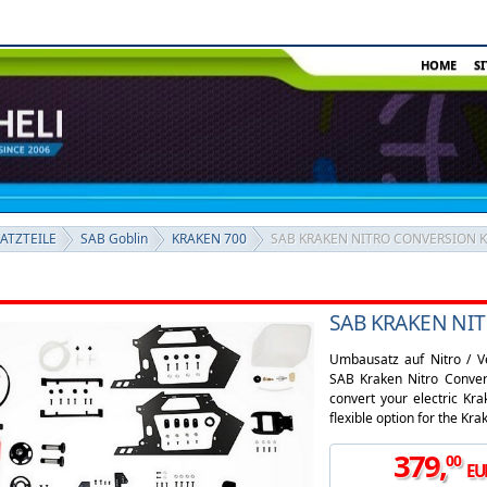
HOME
S
SATZTEILE
SAB Goblin
KRAKEN 700
SAB KRAKEN NITRO CONVERSION K
SAB KRAKEN NI
Umbausatz auf Nitro / V
SAB Kraken Nitro Convers
convert your electric Kr
flexible option for the Kra
379
,
00
EU