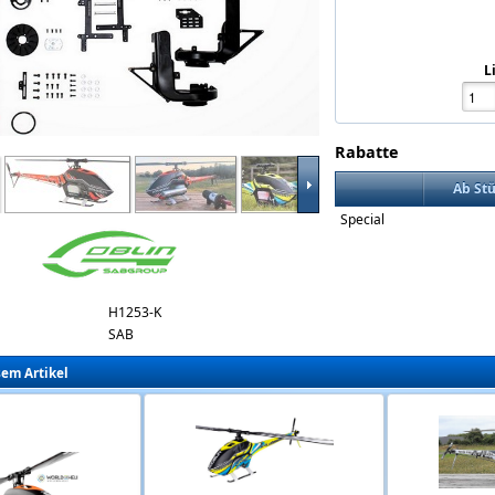
L
Rabatte
itro-conversion-kit-kraken.jpg
Ab St
Special
H1253-K
SAB
sem Artikel