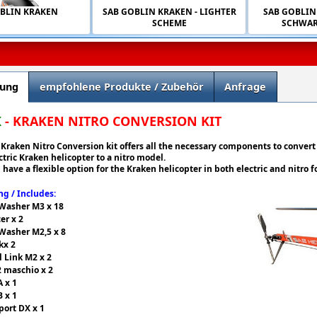
BLIN KRAKEN
SAB GOBLIN KRAKEN - LIGHTER
SAB GOBLIN
SCHEME
SCHWAR
bung
empfohlene Produkte / Zubehör
Anfrage
K
- KRAKEN NITRO CONVERSION KIT
Kraken Nitro Conversion kit offers all the necessary components to convert
ctric Kraken helicopter to a nitro model.
have a flexible option for the Kraken helicopter in both electric and nitro f
g / Includes:
 Washer M3 x 18
er x 2
 Washer M2,5 x 8
kx 2
ll Link M2 x 2
2 maschio x 2
A x 1
B x 1
port DX x 1