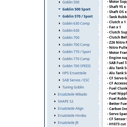
- Motor Sup
Goblin 500
- Shaft YS x
Goblin 500 Sport
- Shaft OS x
Goblin 570 / Sport
- Tank Rubb
- Clutch x 1
Goblin 630 Comp
- Fan x 1
Goblin 630
- Clutch Su
- Clutch Be
Goblin 700
- Z26 Nitro 
Goblin 700 Comp
- Nitro Pull
Goblin 770 / Sport
- Motor Fra
- Engine su
Goblin 770 Comp
- SAB Fuel T
Goblin 700 SPEED
- Alu Tank 
- Alu Tank S
HPS Ersatzteile
- CF Servo 
SAB Servos / ESC
- CF Access
Tuning Goblin
- Fuel Clunk
- Fuel Nippl
Ersatzteile Mikado
- Fuel Rubb
SHAPE S2
- Better Fue
Ersatzteile Align
- Carbon In
- Servo Spac
Ersatzteile Hirobo
- CF Sensor
Ersatzteile JR
- H1073 cut 