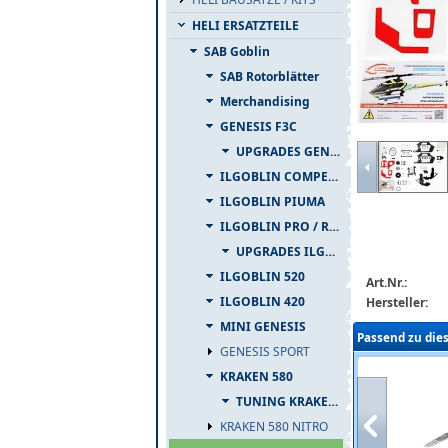
HELI ERSATZTEILE
SAB Goblin
SAB Rotorblätter
Merchandising
GENESIS F3C
sab-h1253-k-n
UPGRADES GENESIS F3C
ILGOBLIN COMPETIZIONE
ILGOBLIN PIUMA
ILGOBLIN PRO / RAW 700
UPGRADES ILGOBLIN PRO / RAW 700
ILGOBLIN 520
Art.Nr.:
ILGOBLIN 420
Hersteller:
MINI GENESIS
Passend zu die
GENESIS SPORT
KRAKEN 580
TUNING KRAKEN 580
KRAKEN 580 NITRO