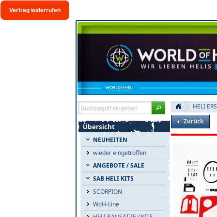
Vertrag widerrufen
HELI ER
Zurück
Übersicht
NEUHEITEN
wieder eingetroffen
ANGEBOTE / SALE
SAB HELI KITS
SCORPION
WoH-Line
HELI BAUSÄTZE / KITS