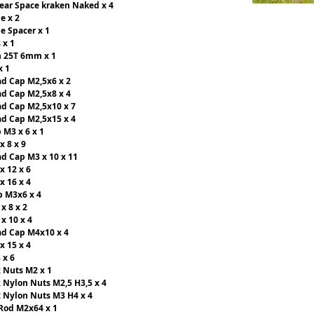
ear Space kraken Naked x 4
e x 2
e Spacer x 1
 x 1
n 25T 6mm x 1
x 1
ad Cap M2,5x6 x 2
ad Cap M2,5x8 x 4
ad Cap M2,5x10 x 7
ad Cap M2,5x15 x 4
 M3 x 6 x 1
x 8 x 9
ad Cap M3 x 10 x 11
x 12 x 6
x 16 x 4
p M3x6 x 4
x 8 x 2
x 10 x 4
ad Cap M4x10 x 4
x 15 x 4
 x 6
x Nuts M2 x 1
x Nylon Nuts M2,5 H3,5 x 4
x Nylon Nuts M3 H4 x 4
Rod M2x64 x 1