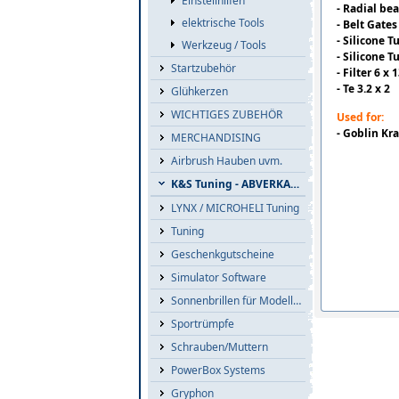
Einstellhilfen
- Radial be
elektrische Tools
- Belt Gate
- Silicone T
Werkzeug / Tools
- Silicone T
Startzubehör
- Filter 6 x
- Te 3.2 x 2
Glühkerzen
WICHTIGES ZUBEHÖR
Used for:
- Goblin Kr
MERCHANDISING
Airbrush Hauben uvm.
K&S Tuning - ABVERKAUF
LYNX / MICROHELI Tuning
Tuning
Geschenkgutscheine
Simulator Software
Sonnenbrillen für Modellflieger
Sportrümpfe
Schrauben/Muttern
PowerBox Systems
Gryphon