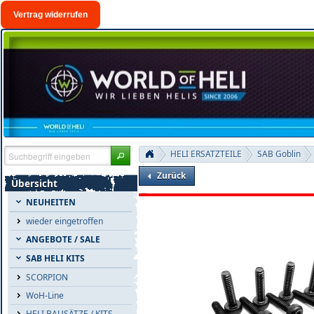
Vertrag widerrufen
HELI ERSATZTEILE
SAB Goblin
Zurück
Übersicht
NEUHEITEN
wieder eingetroffen
ANGEBOTE / SALE
SAB HELI KITS
SCORPION
WoH-Line
HELI BAUSÄTZE / KITS