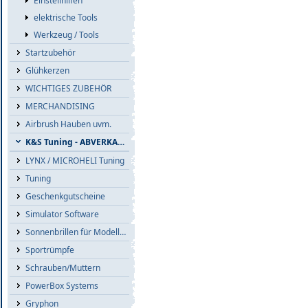
Einstellhilfen
elektrische Tools
Werkzeug / Tools
Startzubehör
Glühkerzen
WICHTIGES ZUBEHÖR
MERCHANDISING
Airbrush Hauben uvm.
K&S Tuning - ABVERKAUF
LYNX / MICROHELI Tuning
Tuning
Geschenkgutscheine
Simulator Software
Sonnenbrillen für Modellflieger
Sportrümpfe
Schrauben/Muttern
PowerBox Systems
Gryphon