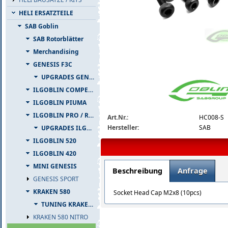
HELI ERSATZTEILE
SAB Goblin
SAB Rotorblätter
Merchandising
GENESIS F3C
hc008-s-detail_big.jpg
UPGRADES GENESIS F3C
ILGOBLIN COMPETIZIONE
ILGOBLIN PIUMA
ILGOBLIN PRO / RAW 700
Art.Nr.:
HC008-S
Hersteller:
SAB
UPGRADES ILGOBLIN PRO / RAW 700
ILGOBLIN 520
ILGOBLIN 420
MINI GENESIS
Beschreibung
Anfrage
GENESIS SPORT
KRAKEN 580
Socket Head Cap M2x8 (10pcs)
TUNING KRAKEN 580
KRAKEN 580 NITRO