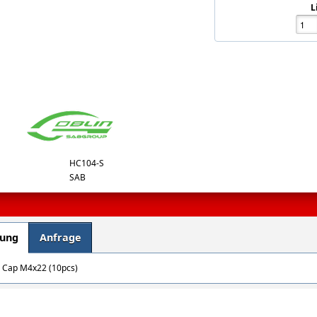
L
HC104-S
SAB
bung
Anfrage
 Cap M4x22 (10pcs)