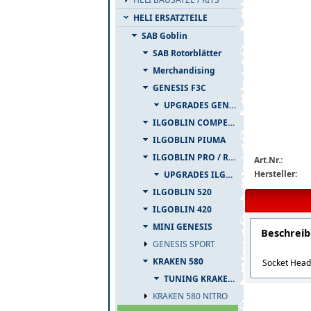
HELI ERSATZTEILE
SAB Goblin
SAB Rotorblätter
Merchandising
GENESIS F3C
UPGRADES GENESIS F3C
ILGOBLIN COMPETIZIONE
ILGOBLIN PIUMA
ILGOBLIN PRO / RAW 700
Art.Nr.:
Hersteller:
UPGRADES ILGOBLIN PRO / RAW 700
ILGOBLIN 520
ILGOBLIN 420
MINI GENESIS
Beschrei
GENESIS SPORT
KRAKEN 580
Socket Head
TUNING KRAKEN 580
KRAKEN 580 NITRO