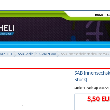
HOME
S
SATZTEILE
SAB Goblin
KRAKEN 700
SAB Innensechskantschraube M4 x 
SAB Innensechs
Stück)
Socket Head Cap M4x22 (
5
,
50
EU