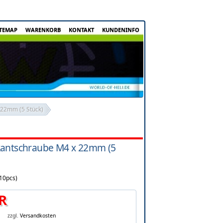
ITEMAP
WARENKORB
KONTAKT
KUNDENINFO
22mm (5 Stück)
kantschraube M4 x 22mm (5
10pcs)
R
zzgl.
Versandkosten