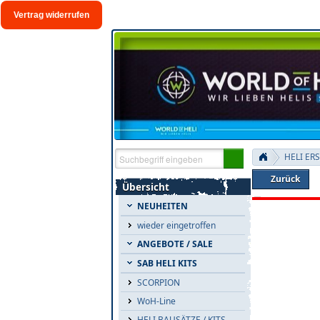
Vertrag widerrufen
HELI ER
Zurück
Übersicht
NEUHEITEN
wieder eingetroffen
ANGEBOTE / SALE
SAB HELI KITS
SCORPION
WoH-Line
HELI BAUSÄTZE / KITS