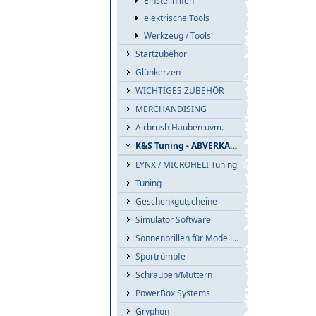
Einstellhilfen
elektrische Tools
Werkzeug / Tools
Startzubehör
Glühkerzen
WICHTIGES ZUBEHÖR
MERCHANDISING
Airbrush Hauben uvm.
K&S Tuning - ABVERKAUF
LYNX / MICROHELI Tuning
Tuning
Geschenkgutscheine
Simulator Software
Sonnenbrillen für Modellflieger
Sportrümpfe
Schrauben/Muttern
PowerBox Systems
Gryphon