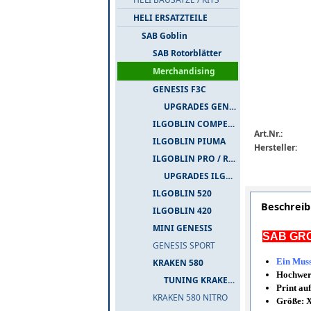
HELI ERSATZTEILE
SAB Goblin
SAB Rotorblätter
Merchandising
GENESIS F3C
UPGRADES GENESIS F3C
ILGOBLIN COMPETIZIONE
Art.Nr.:
ILGOBLIN PIUMA
Hersteller:
ILGOBLIN PRO / RAW 700
UPGRADES ILGOBLIN PRO / RAW 700
ILGOBLIN 520
Beschrei
ILGOBLIN 420
MINI GENESIS
SAB GR
GENESIS SPORT
Ein Muss
KRAKEN 580
Hochwer
TUNING KRAKEN 580
Print au
KRAKEN 580 NITRO
Größe: