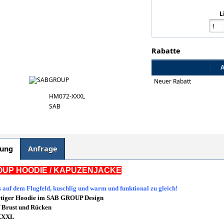
L
Rabatte
A
Neuer Rabatt
HM072-XXXL
SAB
bung
Anfrage
OUP HOODIE / KAPUZENJACKE
 auf dem Flugfeld, kuschlig und warm und funktional zu gleich!
tiger Hoodie im SAB GROUP Design
f Brust und Rücken
 XXXL