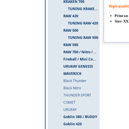
KRAKEN 700
High-quali
TUNING KRAKEN 700
Print on
RAW 420
Size: X
TUNING RAW 420
RAW 500
TUNING RAW 500
RAW 580
RAW 700 / Nitro / PIUMA
Fireball / Mini Comet
URUKAY GENESIS
MAVERICK
Black Thunder
Black Nitro
THUNDER SPORT
COMET
URUKAY
Goblin 380 / BUDDY
Goblin 420