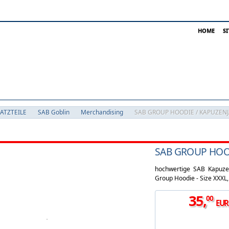
HOME
S
SATZTEILE
SAB Goblin
Merchandising
SAB GROUP HOODIE / KAPUZENJA
SAB GROUP HOOD
hochwertige SAB Kapuze
Group Hoodie - Size XXXL, 
35
,
00
EUR