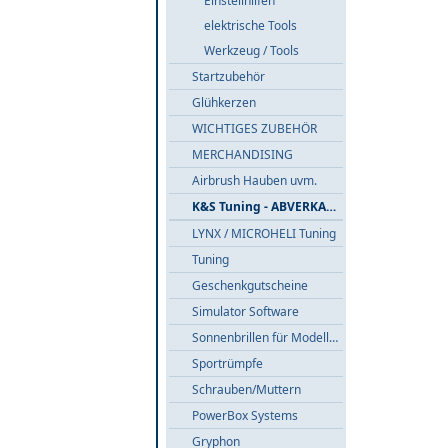
Einstellhilfen
elektrische Tools
Werkzeug / Tools
Startzubehör
Glühkerzen
WICHTIGES ZUBEHÖR
MERCHANDISING
Airbrush Hauben uvm.
K&S Tuning - ABVERKAUF
LYNX / MICROHELI Tuning
Tuning
Geschenkgutscheine
Simulator Software
Sonnenbrillen für Modellflieger
Sportrümpfe
Schrauben/Muttern
PowerBox Systems
Gryphon