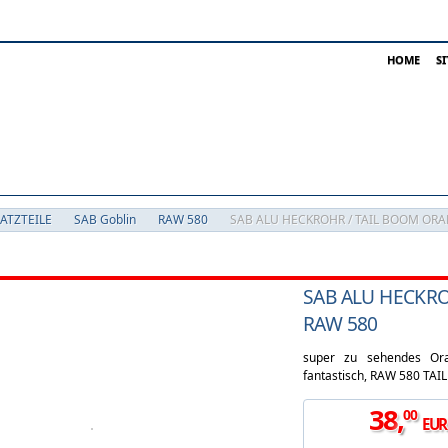
HOME
S
SATZTEILE
SAB Goblin
RAW 580
SAB ALU HECKROHR / TAIL BOOM ORA
SAB ALU HECKRO
RAW 580
super zu sehendes Or
fantastisch, RAW 580 T
38
,
00
EUR