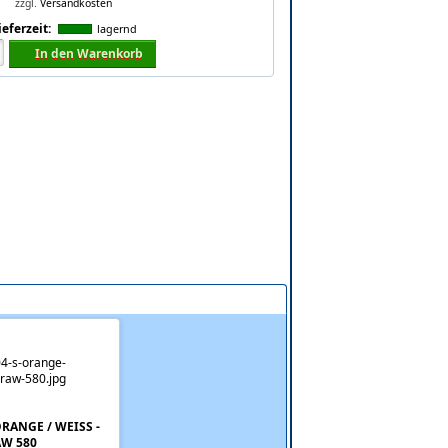
zzgl.
Versandkosten
ieferzeit:
lagernd
In den Warenkorb
RANGE / WEISS -
W 580