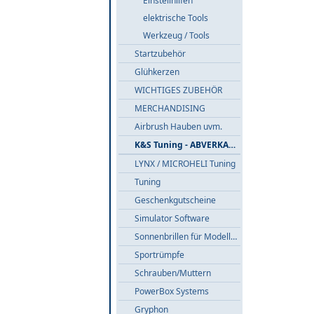
Einstellhilfen
elektrische Tools
Werkzeug / Tools
Startzubehör
Glühkerzen
WICHTIGES ZUBEHÖR
MERCHANDISING
Airbrush Hauben uvm.
K&S Tuning - ABVERKAUF
LYNX / MICROHELI Tuning
Tuning
Geschenkgutscheine
Simulator Software
Sonnenbrillen für Modellflieger
Sportrümpfe
Schrauben/Muttern
PowerBox Systems
Gryphon