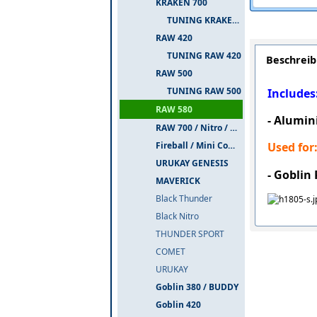
KRAKEN 700
TUNING KRAKEN 700
RAW 420
TUNING RAW 420
Beschrei
RAW 500
TUNING RAW 500
Includes
RAW 580
- Alumi
RAW 700 / Nitro / PIUMA
Fireball / Mini Comet
Used for
URUKAY GENESIS
- Goblin
MAVERICK
Black Thunder
Black Nitro
THUNDER SPORT
COMET
URUKAY
Goblin 380 / BUDDY
Goblin 420