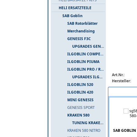
HELI ERSATZTEILE
SAB Goblin
SAB Rotorblätter
Merchandising
GENESIS F3C
UPGRADES GENESIS F3C
ILGOBLIN COMPETIZIONE
ILGOBLIN PIUMA
ILGOBLIN PRO / RAW 700
Art.Nr.:
UPGRADES ILGOBLIN PRO / RAW 700
Hersteller:
ILGOBLIN 520
Passend zu die
ILGOBLIN 420
MINI GENESIS
GENESIS SPORT
KRAKEN 580
TUNING KRAKEN 580
SAB GOBLIN
KRAKEN 580 NITRO