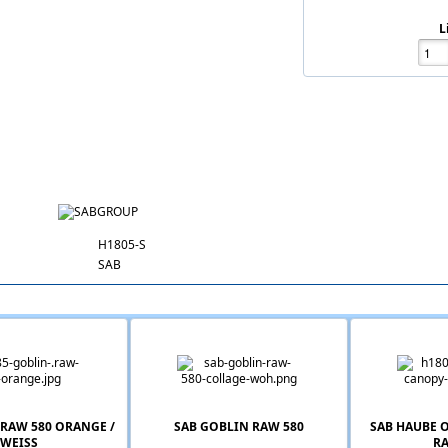
L
H1805-S
SAB
sem Artikel
 RAW 580 ORANGE /
SAB GOBLIN RAW 580
SAB HAUBE O
WEISS
RA