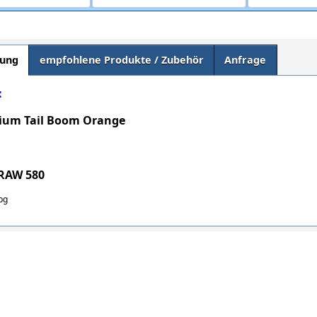
bung
empfohlene Produkte / Zubehör
Anfrage
:
nium Tail Boom Orange
:
 RAW 580