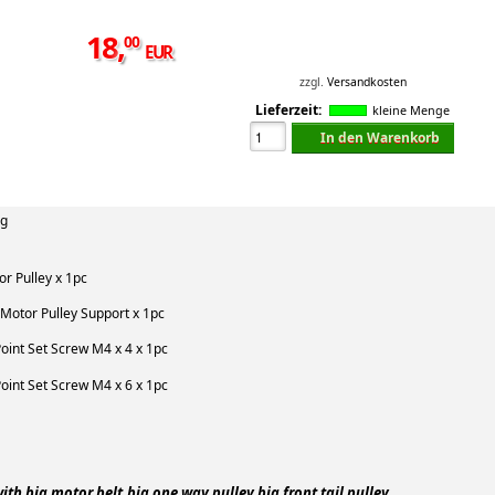
18
,
00
EUR
zzgl.
Versandkosten
Lieferzeit:
kleine Menge
In den Warenkorb
ng
r Pulley x 1pc
 Motor Pulley Support x 1pc
Point Set Screw M4 x 4 x 1pc
Point Set Screw M4 x 6 x 1pc
ith big motor belt,big one way pulley,big front tail pulley.