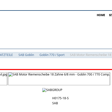
HOME
S
SATZTEILE
SAB Goblin
Goblin 770 / Sport
SAB Motor Riemenscheibe 18 
H0175-18-S
SAB