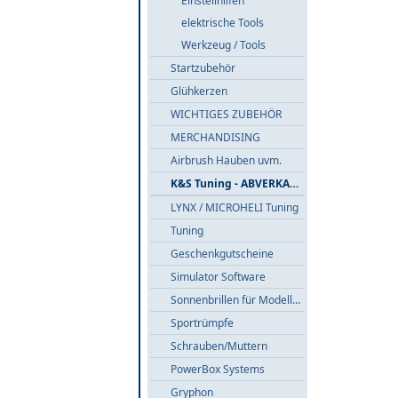
Einstellhilfen
elektrische Tools
Werkzeug / Tools
Startzubehör
Glühkerzen
WICHTIGES ZUBEHÖR
MERCHANDISING
Airbrush Hauben uvm.
K&S Tuning - ABVERKAUF
LYNX / MICROHELI Tuning
Tuning
Geschenkgutscheine
Simulator Software
Sonnenbrillen für Modellflieger
Sportrümpfe
Schrauben/Muttern
PowerBox Systems
Gryphon