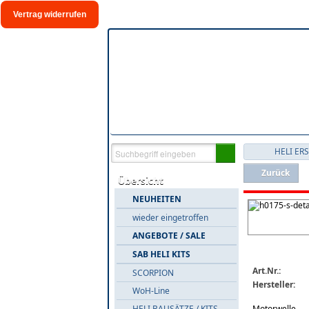
Vertrag widerrufen
HELI ER
Zurück
Übersicht
NEUHEITEN
wieder eingetroffen
ANGEBOTE / SALE
SAB HELI KITS
Art.Nr.:
SCORPION
Hersteller:
WoH-Line
Motorwelle...
HELI BAUSÄTZE / KITS