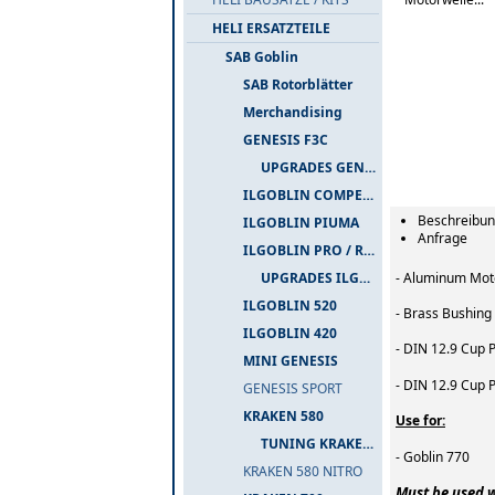
HELI ERSATZTEILE
SAB Goblin
SAB Rotorblätter
Merchandising
GENESIS F3C
UPGRADES GENESIS F3C
ILGOBLIN COMPETIZIONE
Beschreibu
ILGOBLIN PIUMA
Anfrage
ILGOBLIN PRO / RAW 700
- Aluminum Moto
UPGRADES ILGOBLIN PRO / RAW 700
ILGOBLIN 520
- Brass Bushing
ILGOBLIN 420
- DIN 12.9 Cup 
MINI GENESIS
- DIN 12.9 Cup 
GENESIS SPORT
KRAKEN 580
Use for:
TUNING KRAKEN 580
- Goblin 770
KRAKEN 580 NITRO
Must be used w