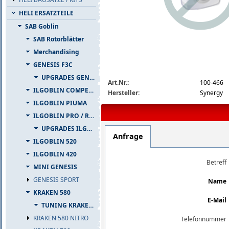
HELI ERSATZTEILE
SAB Goblin
SAB Rotorblätter
Merchandising
GENESIS F3C
img_nopic_large
UPGRADES GENESIS F3C
Art.Nr.:
100-466
ILGOBLIN COMPETIZIONE
Hersteller:
Synergy
ILGOBLIN PIUMA
ILGOBLIN PRO / RAW 700
UPGRADES ILGOBLIN PRO / RAW 700
Anfrage
ILGOBLIN 520
ILGOBLIN 420
Betreff
MINI GENESIS
GENESIS SPORT
Name
KRAKEN 580
E-Mail
TUNING KRAKEN 580
KRAKEN 580 NITRO
Telefonnummer