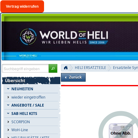
Vertrag widerrufen
HELI ERSATZTEILE
Ersatzteile Sy
Zurück
Übersicht
NEUHEITEN
wieder eingetroffen
ANGEBOTE / SALE
SAB HELI KITS
SCORPION
WoH-Line
HELI BAUSÄTZE / KITS