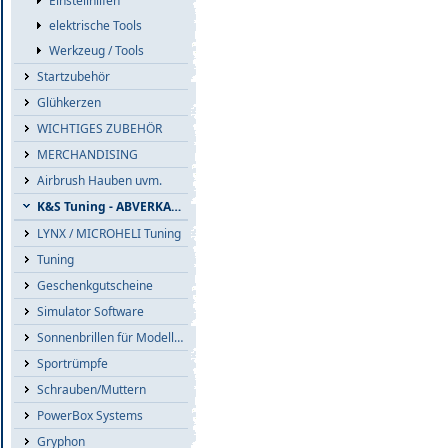
Einstellhilfen
elektrische Tools
Werkzeug / Tools
Startzubehör
Glühkerzen
WICHTIGES ZUBEHÖR
MERCHANDISING
Airbrush Hauben uvm.
K&S Tuning - ABVERKAUF
LYNX / MICROHELI Tuning
Tuning
Geschenkgutscheine
Simulator Software
Sonnenbrillen für Modellflieger
Sportrümpfe
Schrauben/Muttern
PowerBox Systems
Gryphon