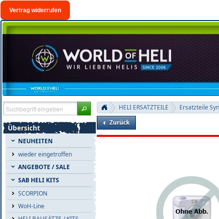
Vertrag widerrufen
HELI ERSATZTEILE
Ersatzteile Sy
Zurück
Übersicht
NEUHEITEN
wieder eingetroffen
ANGEBOTE / SALE
SAB HELI KITS
SCORPION
WoH-Line
HELI BAUSÄTZE / KITS