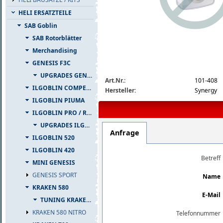
HELI ERSATZTEILE
SAB Goblin
SAB Rotorblätter
Merchandising
GENESIS F3C
img_nopic_large
UPGRADES GENESIS F3C
Art.Nr.:
101-408
ILGOBLIN COMPETIZIONE
Hersteller:
Synergy
ILGOBLIN PIUMA
ILGOBLIN PRO / RAW 700
UPGRADES ILGOBLIN PRO / RAW 700
Anfrage
ILGOBLIN 520
ILGOBLIN 420
Betreff
MINI GENESIS
GENESIS SPORT
Name
KRAKEN 580
E-Mail
TUNING KRAKEN 580
KRAKEN 580 NITRO
Telefonnummer