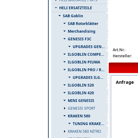
HELI ERSATZTEILE
SAB Goblin
SAB Rotorblätter
Merchandising
GENESIS F3C
img_nopic_la
UPGRADES GENESIS F3C
Art.Nr.:
ILGOBLIN COMPETIZIONE
Hersteller:
ILGOBLIN PIUMA
ILGOBLIN PRO / RAW 700
UPGRADES ILGOBLIN PRO / RAW 700
Anfrage
ILGOBLIN 520
ILGOBLIN 420
MINI GENESIS
GENESIS SPORT
KRAKEN 580
TUNING KRAKEN 580
KRAKEN 580 NITRO