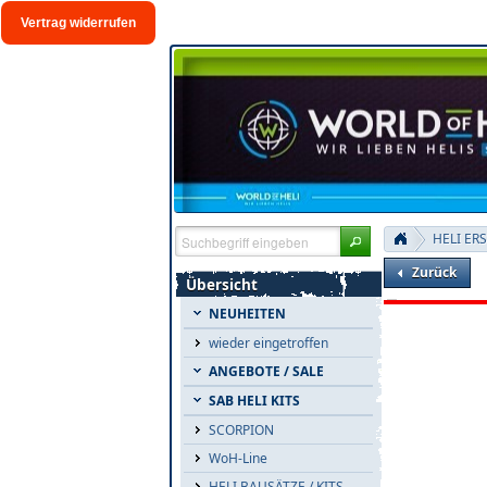
Vertrag widerrufen
HELI ER
Zurück
Übersicht
NEUHEITEN
wieder eingetroffen
ANGEBOTE / SALE
SAB HELI KITS
SCORPION
WoH-Line
HELI BAUSÄTZE / KITS