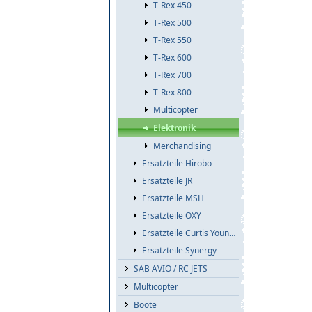
T-Rex 450
T-Rex 500
T-Rex 550
T-Rex 600
T-Rex 700
T-Rex 800
Multicopter
Elektronik
Merchandising
Ersatzteile Hirobo
Ersatzteile JR
Ersatzteile MSH
Ersatzteile OXY
Ersatzteile Curtis Youngblood
Ersatzteile Synergy
SAB AVIO / RC JETS
Multicopter
Boote