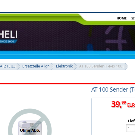
HOME
S
SATZTEILE
Ersatzteile Align
Elektronik
AT 100 Sender (T-Rex 100)
AT 100 Sender (T
39
,
99
EUR
Lief