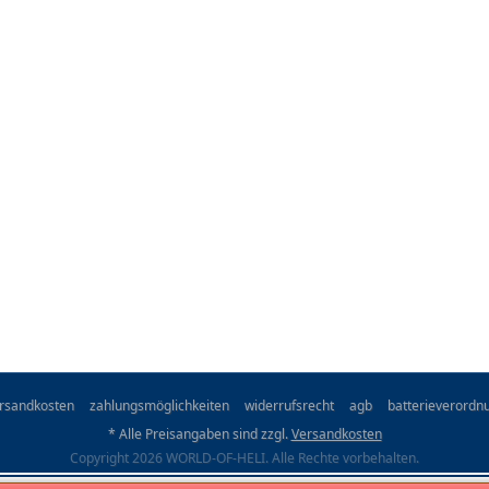
rsandkosten
zahlungsmöglichkeiten
widerrufsrecht
agb
batterieverordn
* Alle Preisangaben sind zzgl.
Versandkosten
Copyright 2026 WORLD-OF-HELI. Alle Rechte vorbehalten.