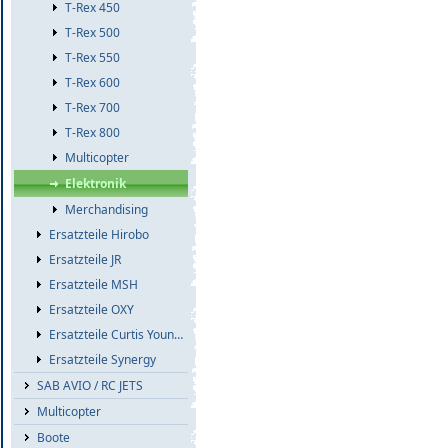
T-Rex 450
T-Rex 500
T-Rex 550
T-Rex 600
T-Rex 700
T-Rex 800
Multicopter
Elektronik
Merchandising
Ersatzteile Hirobo
Ersatzteile JR
Ersatzteile MSH
Ersatzteile OXY
Ersatzteile Curtis Youngblood
Ersatzteile Synergy
SAB AVIO / RC JETS
Multicopter
Boote