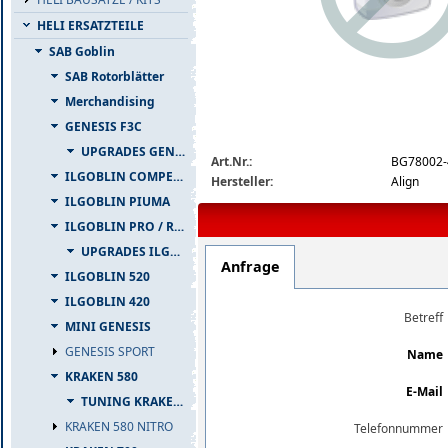
HELI ERSATZTEILE
SAB Goblin
SAB Rotorblätter
Merchandising
GENESIS F3C
img_nopic_large
UPGRADES GENESIS F3C
Art.Nr.:
BG78002-
ILGOBLIN COMPETIZIONE
Hersteller:
Align
ILGOBLIN PIUMA
ILGOBLIN PRO / RAW 700
UPGRADES ILGOBLIN PRO / RAW 700
Anfrage
ILGOBLIN 520
ILGOBLIN 420
Betreff
MINI GENESIS
GENESIS SPORT
Name
KRAKEN 580
E-Mail
TUNING KRAKEN 580
KRAKEN 580 NITRO
Telefonnummer