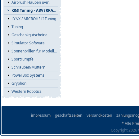
Airbrush Hauben uvm.
K&S Tuning - ABVERKAUF
LYNX / MICROHELI Tuning
Tuning
Geschenkgutscheine
Simulator Software
Sonnenbrillen für Modellflieger
Sportrümpfe
Schrauben/Muttern
PowerBox Systems
Gryphon
Western Robotics
impressum
geschäftszeiten
versandkosten
zahlungsmög
* Alle Pre
Copyright 2026 