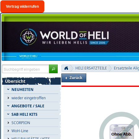
Vertrag widerrufen
HELI ERSATZTEILE
Ersatzteile Ali
Zurück
Übersicht
NEUHEITEN
wieder eingetroffen
ANGEBOTE / SALE
SAB HELI KITS
SCORPION
WoH-Line
HELI BAUSÄTZE / KITS