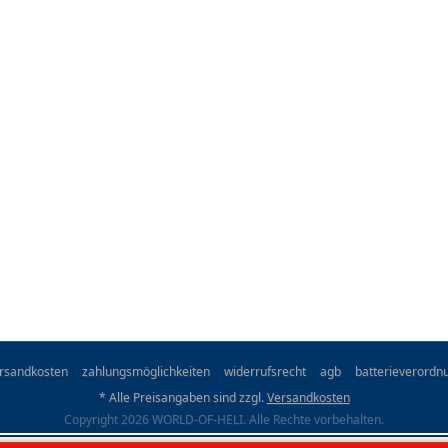
rsandkosten
zahlungsmöglichkeiten
widerrufsrecht
agb
batterieverordn
* Alle Preisangaben sind zzgl.
Versandkosten
Copyright 2026 WORLD-OF-HELI. Alle Rechte vorbehalten.