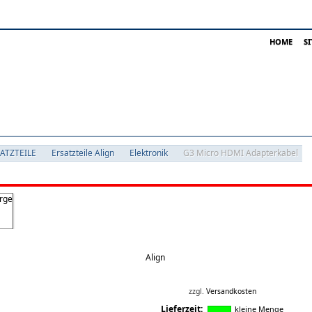
HOME
S
SATZTEILE
Ersatzteile Align
Elektronik
G3 Micro HDMI Adapterkabel
Align
zzgl.
Versandkosten
Lieferzeit:
kleine Menge