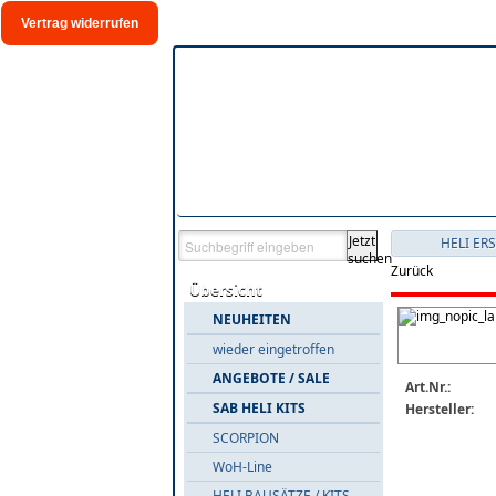
Vertrag widerrufen
Jetzt
HELI ER
suchen
Zurück
Übersicht
NEUHEITEN
wieder eingetroffen
ANGEBOTE / SALE
Art.Nr.:
SAB HELI KITS
Hersteller:
SCORPION
WoH-Line
HELI BAUSÄTZE / KITS