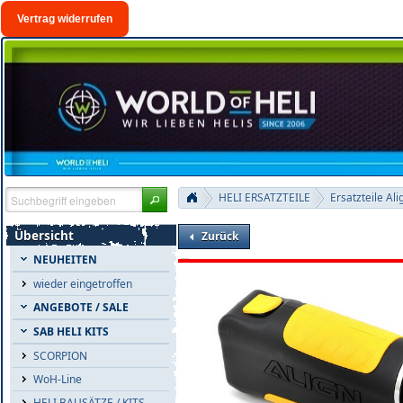
Vertrag widerrufen
HELI ERSATZTEILE
Ersatzteile Ali
Übersicht
Zurück
NEUHEITEN
wieder eingetroffen
ANGEBOTE / SALE
SAB HELI KITS
SCORPION
WoH-Line
HELI BAUSÄTZE / KITS