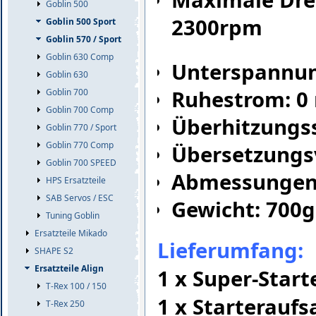
Maximale Dre
Goblin 500
2300rpm
Goblin 500 Sport
Goblin 570 / Sport
Goblin 630 Comp
Unterspannun
Goblin 630
Ruhestrom: 0
Goblin 700
Goblin 700 Comp
Überhitzungss
Goblin 770 / Sport
Goblin 770 Comp
Übersetzungsv
Goblin 700 SPEED
Abmessungen
HPS Ersatzteile
SAB Servos / ESC
Gewicht: 700g
Tuning Goblin
Ersatzteile Mikado
Lieferumfang:
SHAPE S2
Ersatzteile Align
1 x Super-Start
T-Rex 100 / 150
1 x Starteraufs
T-Rex 250