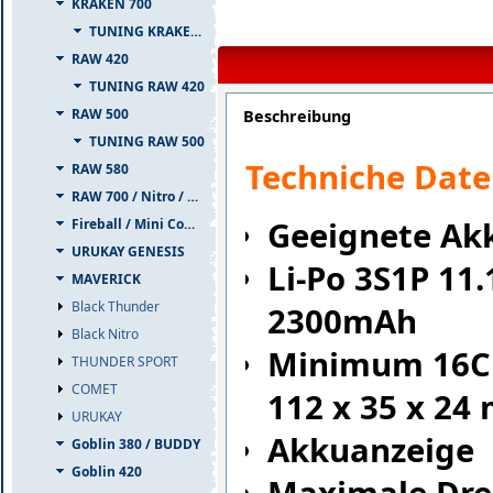
KRAKEN 700
TUNING KRAKEN 700
RAW 420
TUNING RAW 420
RAW 500
Beschreibung
TUNING RAW 500
Techniche Date
RAW 580
RAW 700 / Nitro / PIUMA
Geeignete Ak
Fireball / Mini Comet
URUKAY GENESIS
Li-Po 3S1P 11.
MAVERICK
Black Thunder
2300mAh
Black Nitro
Minimum 16C 
THUNDER SPORT
COMET
112 x 35 x 24
URUKAY
Akkuanzeige
Goblin 380 / BUDDY
Goblin 420