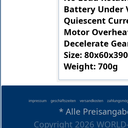
Battery Under 
Quiescent Curr
Motor Overheat
Decelerate Gear
Size: 80x60x3
Weight: 700g
impressum
geschäftszeiten
versandkosten
zahlungsmög
* Alle Preisangab
Copyright 2026 WORLD-O