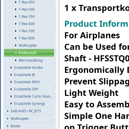
T-Rex 450
1 x Transportko
T-Rex 500
T-Rex 550
Product Inform
T-Rex 600
T-Rex 700
For Airplanes
T-Rex 800
Can be Used for
Multicopter
Elektronik
Shaft - HFSSTQ
Merchandising
Ergonomically 
Ersatzteile Hirobo
Ersatzteile JR
Prevent Slippa
Ersatzteile MSH
Ersatzteile OXY
Light Weight
Ersatzteile Curtis Youngblood
Easy to Assemb
Ersatzteile Synergy
SAB AVIO / RC JETS
Simple One Han
Multicopter
on Trigger But
Boote