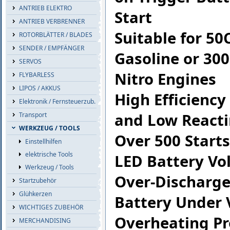
ANTRIEB ELEKTRO
Start
ANTRIEB VERBRENNER
Suitable for 50
ROTORBLÄTTER / BLADES
SENDER / EMPFÄNGER
Gasoline or 300
SERVOS
Nitro Engines
FLYBARLESS
LIPOS / AKKUS
High Efficienc
Elektronik / Fernsteuerzub.
and Low Reacti
Transport
WERKZEUG / TOOLS
Over 500 Starts
Einstellhilfen
elektrische Tools
LED Battery Vo
Werkzeug / Tools
Over-Discharge 
Startzubehör
Glühkerzen
Battery Under 
WICHTIGES ZUBEHÖR
Overheating Pr
MERCHANDISING