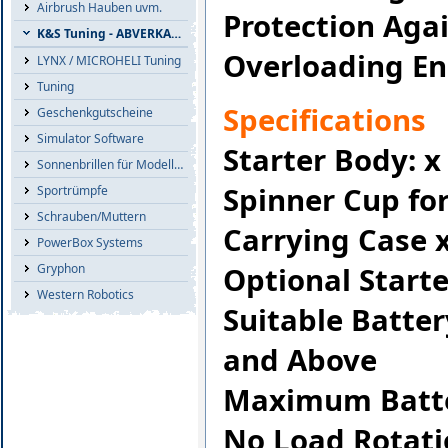
Airbrush Hauben uvm.
Protection Agai
K&S Tuning - ABVERKAUF
Overloading En
LYNX / MICROHELI Tuning
Tuning
Specifications
Geschenkgutscheine
Simulator Software
Starter Body: x
Sonnenbrillen für Modellflieger
Spinner Cup for
Sportrümpfe
Schrauben/Muttern
Carrying Case x
PowerBox Systems
Optional Starte
Gryphon
Western Robotics
Suitable Batte
and Above
Maximum Batte
No Load Rotat