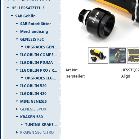
HELI ERSATZTEILE
SAB Goblin
SAB Rotorblätter
Merchandising
GENESIS F3C
UPGRADES GENESIS F3C
align-nitro-starter-flaechenmodelle.jpg
ILGOBLIN COMPETIZIONE
ILGOBLIN PIUMA
Art.Nr.:
HFSSTQ0
ILGOBLIN PRO / RAW 700
Hersteller:
Align
UPGRADES ILGOBLIN PRO / RAW 700
ILGOBLIN 520
ILGOBLIN 420
MINI GENESIS
GENESIS SPORT
KRAKEN 580
TUNING KRAKEN 580
KRAKEN 580 NITRO