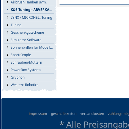
Airbrush Hauben uvm.
K&S Tuning - ABVERKAUF
LYNX / MICROHELI Tuning
Tuning
Geschenkgutscheine
Simulator Software
Sonnenbrillen für Modellflieger
Sportrümpfe
Schrauben/Muttern
PowerBox Systems
Gryphon
Western Robotics
impressum
geschäftszeiten
versandkosten
zahlungsmög
* Alle Preisangab