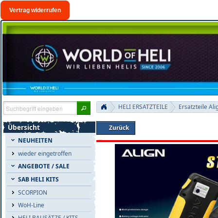
Vertrag widerrufen
HELI ERSATZTEILE
Ersatzteile Ali
Übersicht
Zurück
NEUHEITEN
wieder eingetroffen
ANGEBOTE / SALE
SAB HELI KITS
SCORPION
WoH-Line
HELI BAUSÄTZE / KITS