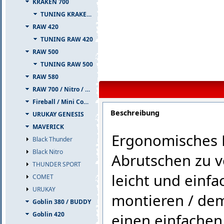
KRAKEN 700
TUNING KRAKEN 700
RAW 420
TUNING RAW 420
RAW 500
TUNING RAW 500
RAW 580
RAW 700 / Nitro / PIUMA
Fireball / Mini Comet
Beschreibung
URUKAY GENESIS
MAVERICK
Ergonomisches D
Black Thunder
Black Nitro
Abrutschen zu 
THUNDER SPORT
leicht und einfa
COMET
URUKAY
montieren / dem
Goblin 380 / BUDDY
Goblin 420
einen einfachen