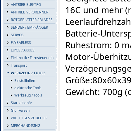
ANTRIEB ELEKTRO
16C und mehr 
ANTRIEB VERBRENNER
Leerlaufdrehzah
ROTORBLÄTTER / BLADES
SENDER / EMPFÄNGER
Batterie-Unters
SERVOS
Ruhestrom: 0 m
FLYBARLESS
LIPOS / AKKUS
Motor-Überhitz
Elektronik / Fernsteuerzub.
Verzögerungsget
Transport
WERKZEUG / TOOLS
Größe:80x60x
Einstellhilfen
elektrische Tools
Gewicht: 700g (o
Werkzeug / Tools
Startzubehör
Glühkerzen
WICHTIGES ZUBEHÖR
MERCHANDISING