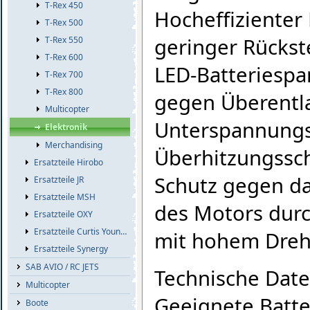
T-Rex 450
Hocheffizienter
T-Rex 500
geringer Rückste
T-Rex 550
T-Rex 600
LED-Batteriesp
T-Rex 700
T-Rex 800
gegen Überentl
Multicopter
Unterspannungss
Elektronik
Merchandising
Überhitzungssc
Ersatzteile Hirobo
Schutz gegen d
Ersatzteile JR
Ersatzteile MSH
des Motors dur
Ersatzteile OXY
Ersatzteile Curtis Youngblood
mit hohem Dre
Ersatzteile Synergy
SAB AVIO / RC JETS
Technische Date
Multicopter
Geeignete Batte
Boote