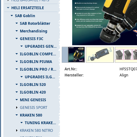
HELI ERSATZTEILE
SAB Goblin
SAB Rotorblätter
Merchandising
GENESIS F3C
UPGRADES GENESIS F3C
hfsstq07.jpg
ILGOBLIN COMPETIZIONE
ILGOBLIN PIUMA
Art.Nr.:
HFSSTQ0
ILGOBLIN PRO / RAW 700
Hersteller:
Align
UPGRADES ILGOBLIN PRO / RAW 700
ILGOBLIN 520
ILGOBLIN 420
MINI GENESIS
GENESIS SPORT
KRAKEN 580
TUNING KRAKEN 580
KRAKEN 580 NITRO