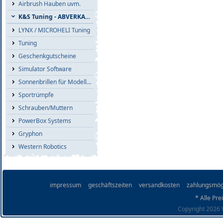
Airbrush Hauben uvm.
K&S Tuning - ABVERKAUF
LYNX / MICROHELI Tuning
Tuning
Geschenkgutscheine
Simulator Software
Sonnenbrillen für Modellflieger
Sportrümpfe
Schrauben/Muttern
PowerBox Systems
Gryphon
Western Robotics
impressum
geschäftszeiten
versandkosten
zahlungsmög
* Alle Pre
Copyright 2026 