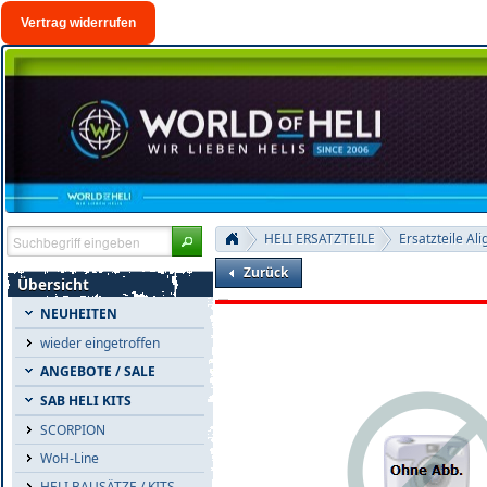
Vertrag widerrufen
HELI ERSATZTEILE
Ersatzteile Ali
Zurück
Übersicht
NEUHEITEN
wieder eingetroffen
ANGEBOTE / SALE
SAB HELI KITS
SCORPION
WoH-Line
HELI BAUSÄTZE / KITS