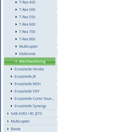
T-Rex 450
T-Rex 500
T-Rex 550
T-Rex 600
T-Rex 700
T-Rex 800
Multicopter
Elektronik
Merchandising
Ersatzteile Hirobo
Ersatzteile JR
Ersatzteile MSH
Ersatzteile OXY
Ersatzteile Curtis Youngblood
Ersatzteile Synergy
SAB AVIO / RC JETS
Multicopter
Boote