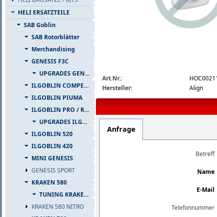
HELI ERSATZTEILE
SAB Goblin
SAB Rotorblätter
Merchandising
GENESIS F3C
img_nopic_large
UPGRADES GENESIS F3C
Art.Nr.:
HOC0021
ILGOBLIN COMPETIZIONE
Hersteller:
Align
ILGOBLIN PIUMA
ILGOBLIN PRO / RAW 700
UPGRADES ILGOBLIN PRO / RAW 700
Anfrage
ILGOBLIN 520
ILGOBLIN 420
Betreff
MINI GENESIS
GENESIS SPORT
Name
KRAKEN 580
E-Mail
TUNING KRAKEN 580
KRAKEN 580 NITRO
Telefonnummer