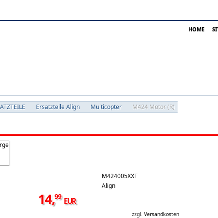
HOME
S
SATZTEILE
Ersatzteile Align
Multicopter
M424 Motor (R)
M424005XXT
Align
14
,
99
EUR
zzgl.
Versandkosten