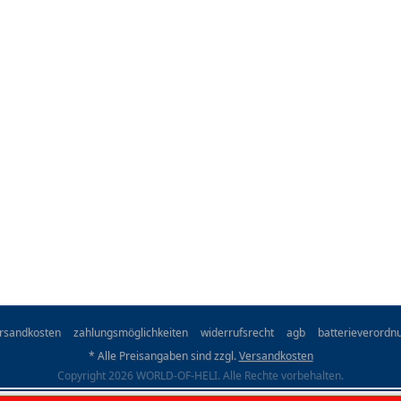
rsandkosten
zahlungsmöglichkeiten
widerrufsrecht
agb
batterieverordn
* Alle Preisangaben sind zzgl.
Versandkosten
Copyright 2026 WORLD-OF-HELI. Alle Rechte vorbehalten.