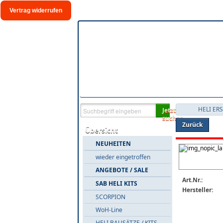
Vertrag widerrufen
HELI ER
Jetzt
suchen
Zurück
Übersicht
NEUHEITEN
wieder eingetroffen
ANGEBOTE / SALE
Art.Nr.:
SAB HELI KITS
Hersteller:
SCORPION
WoH-Line
HELI BAUSÄTZE / KITS