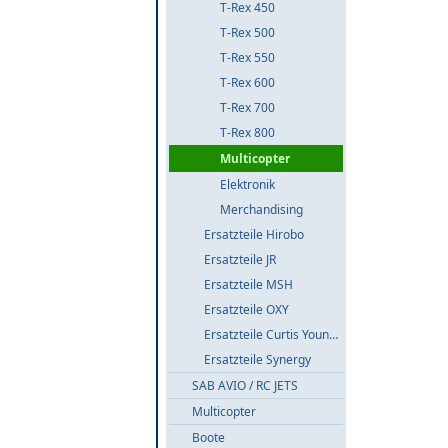
T-Rex 450
T-Rex 500
T-Rex 550
T-Rex 600
T-Rex 700
T-Rex 800
Multicopter
Elektronik
Merchandising
Ersatzteile Hirobo
Ersatzteile JR
Ersatzteile MSH
Ersatzteile OXY
Ersatzteile Curtis Youngblood
Ersatzteile Synergy
SAB AVIO / RC JETS
Multicopter
Boote