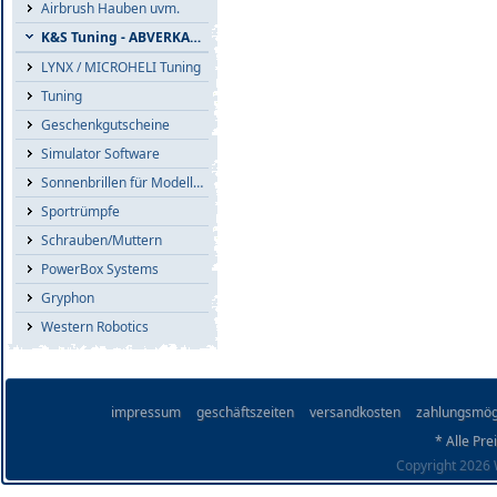
Airbrush Hauben uvm.
K&S Tuning - ABVERKAUF
LYNX / MICROHELI Tuning
Tuning
Geschenkgutscheine
Simulator Software
Sonnenbrillen für Modellflieger
Sportrümpfe
Schrauben/Muttern
PowerBox Systems
Gryphon
Western Robotics
impressum
geschäftszeiten
versandkosten
zahlungsmög
* Alle Pre
Copyright 2026 