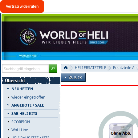
Vertrag widerrufen
HELI ERSATZTEILE
Ersatzteile Ali
Zurück
Übersicht
NEUHEITEN
wieder eingetroffen
ANGEBOTE / SALE
SAB HELI KITS
SCORPION
WoH-Line
HELI BAUSÄTZE / KITS