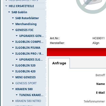
HELI ERSATZTEILE
SAB Goblin
SAB Rotorblätter
Merchandising
GENESIS F3C
img_nopic_large
UPGRADES GENESIS F3C
Art.Nr.:
HC69011
ILGOBLIN COMPETIZIONE
Hersteller:
Align
ILGOBLIN PIUMA
ILGOBLIN PRO / RAW 700
UPGRADES ILGOBLIN PRO / RAW 700
Anfrage
ILGOBLIN 520
ILGOBLIN 420
Betreff
MINI GENESIS
GENESIS SPORT
Name
KRAKEN 580
E-Mail
TUNING KRAKEN 580
KRAKEN 580 NITRO
Telefonnummer