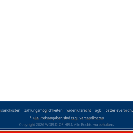
rsandkosten
zahlungsmöglichkeiten
widerrufsrecht
agb
batterieverordn
* Alle Preisangaben sind zzgl.
Versandkosten
Copyright 2026 WORLD-OF-HELI. Alle Rechte vorbehalten.