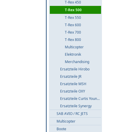
T-Rex 450
T-Rex 500
T-Rex 550
T-Rex 600
T-Rex 700
T-Rex 800
Multicopter
Elektronik
Merchandising
Ersatzteile Hirobo
Ersatzteile JR
Ersatzteile MSH
Ersatzteile OXY
Ersatzteile Curtis Youngblood
Ersatzteile Synergy
SAB AVIO / RC JETS
Multicopter
Boote