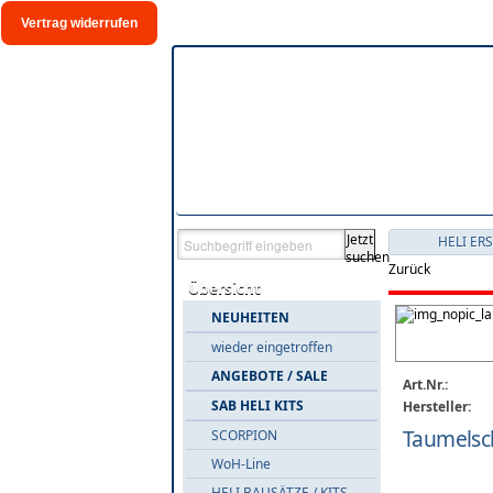
Vertrag widerrufen
Jetzt
HELI ER
suchen
Zurück
Übersicht
NEUHEITEN
wieder eingetroffen
ANGEBOTE / SALE
Art.Nr.:
SAB HELI KITS
Hersteller:
Taumelsch
SCORPION
WoH-Line
HELI BAUSÄTZE / KITS