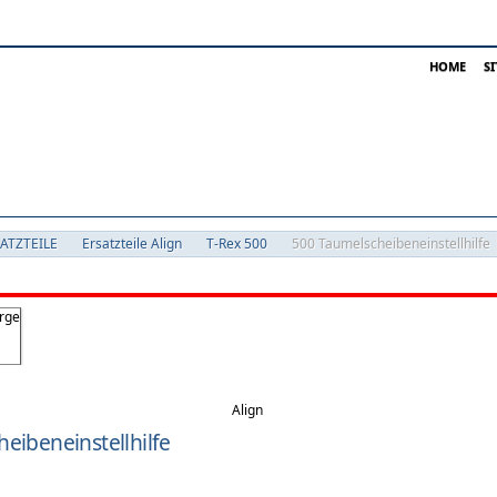
HOME
S
SATZTEILE
Ersatzteile Align
T-Rex 500
500 Taumelscheibeneinstellhilfe
Align
eibeneinstellhilfe