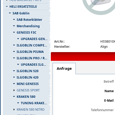
HELI ERSATZTEILE
SAB Goblin
SAB Rotorblätter
Merchandising
GENESIS F3C
img_nopic_large
UPGRADES GENESIS F3C
Art.Nr.:
H55B010
ILGOBLIN COMPETIZIONE
Hersteller:
Align
ILGOBLIN PIUMA
ILGOBLIN PRO / RAW 700
UPGRADES ILGOBLIN PRO / RAW 700
Anfrage
ILGOBLIN 520
ILGOBLIN 420
Betreff
MINI GENESIS
GENESIS SPORT
Name
KRAKEN 580
E-Mail
TUNING KRAKEN 580
KRAKEN 580 NITRO
Telefonnummer