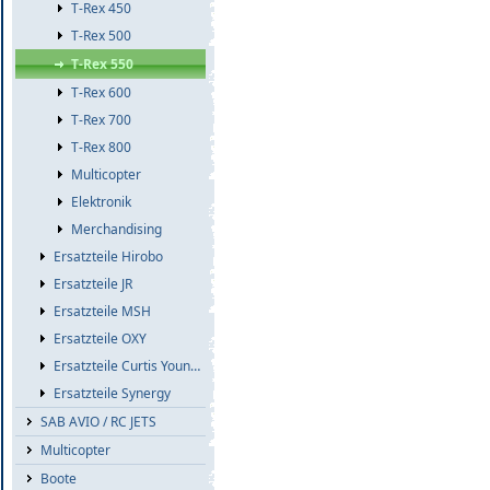
T-Rex 450
T-Rex 500
T-Rex 550
T-Rex 600
T-Rex 700
T-Rex 800
Multicopter
Elektronik
Merchandising
Ersatzteile Hirobo
Ersatzteile JR
Ersatzteile MSH
Ersatzteile OXY
Ersatzteile Curtis Youngblood
Ersatzteile Synergy
SAB AVIO / RC JETS
Multicopter
Boote