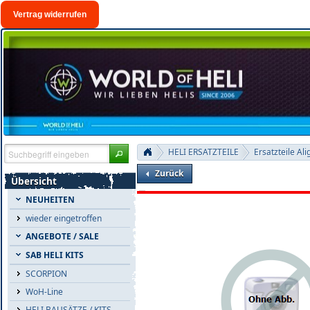
Vertrag widerrufen
HELI ERSATZTEILE
Ersatzteile Ali
Zurück
Übersicht
NEUHEITEN
wieder eingetroffen
ANGEBOTE / SALE
SAB HELI KITS
SCORPION
WoH-Line
HELI BAUSÄTZE / KITS