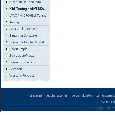
Airbrush Hauben uvm.
K&S Tuning - ABVERKAUF
LYNX / MICROHELI Tuning
Tuning
Geschenkgutscheine
Simulator Software
Sonnenbrillen für Modellflieger
Sportrümpfe
Schrauben/Muttern
PowerBox Systems
Gryphon
Western Robotics
impressum
geschäftszeiten
versandkosten
zahlungsmög
* Alle Pre
Copyright 2026 