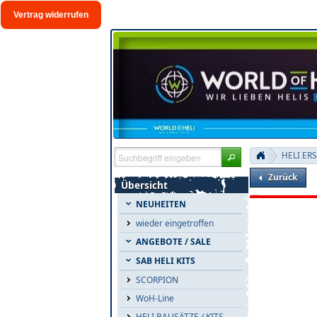
Vertrag widerrufen
HELI ER
Zurück
Übersicht
NEUHEITEN
wieder eingetroffen
ANGEBOTE / SALE
SAB HELI KITS
SCORPION
WoH-Line
HELI BAUSÄTZE / KITS