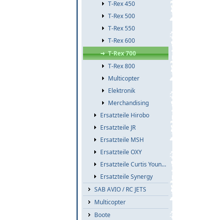
T-Rex 450
T-Rex 500
T-Rex 550
T-Rex 600
T-Rex 700
T-Rex 800
Multicopter
Elektronik
Merchandising
Ersatzteile Hirobo
Ersatzteile JR
Ersatzteile MSH
Ersatzteile OXY
Ersatzteile Curtis Youngblood
Ersatzteile Synergy
SAB AVIO / RC JETS
Multicopter
Boote