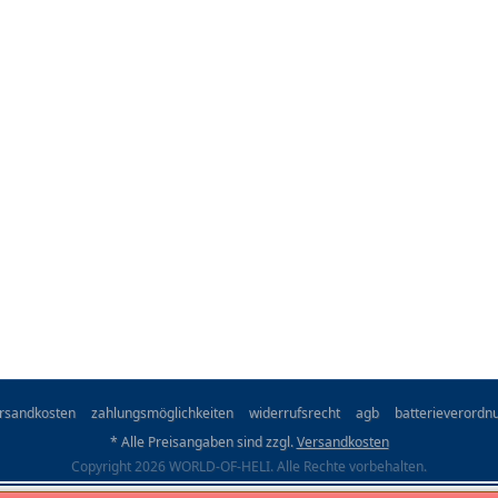
rsandkosten
zahlungsmöglichkeiten
widerrufsrecht
agb
batterieverordn
* Alle Preisangaben sind zzgl.
Versandkosten
Copyright 2026 WORLD-OF-HELI. Alle Rechte vorbehalten.