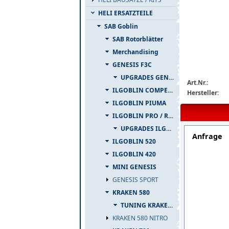
HELI ERSATZTEILE
SAB Goblin
SAB Rotorblätter
Merchandising
GENESIS F3C
img_nopic_la
UPGRADES GENESIS F3C
Art.Nr.:
ILGOBLIN COMPETIZIONE
Hersteller:
ILGOBLIN PIUMA
ILGOBLIN PRO / RAW 700
UPGRADES ILGOBLIN PRO / RAW 700
Anfrage
ILGOBLIN 520
ILGOBLIN 420
MINI GENESIS
GENESIS SPORT
KRAKEN 580
TUNING KRAKEN 580
KRAKEN 580 NITRO