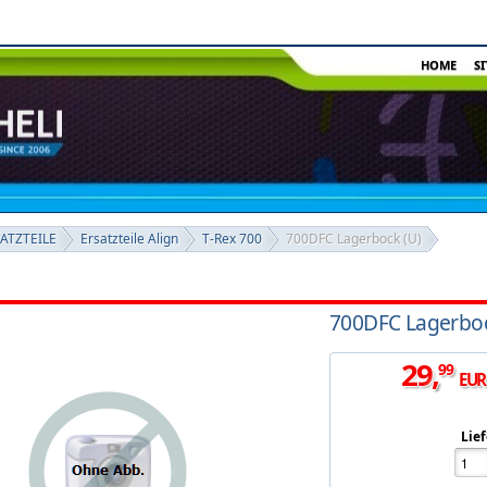
HOME
S
SATZTEILE
Ersatzteile Align
T-Rex 700
700DFC Lagerbock (U)
700DFC Lagerboc
29
,
99
EUR
Lief