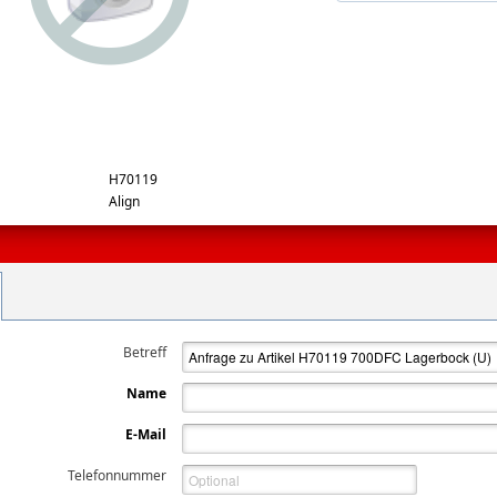
rge
H70119
Align
Betreff
Name
E-Mail
Telefonnummer