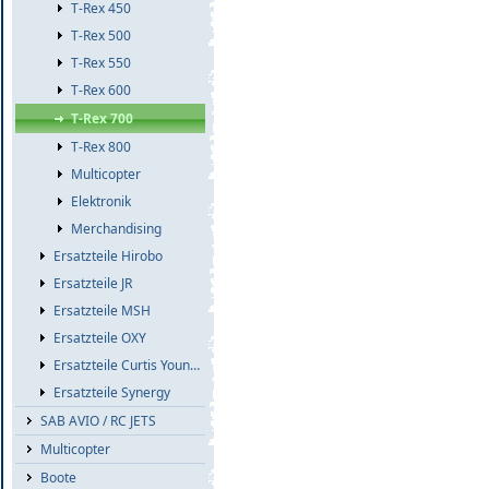
T-Rex 450
T-Rex 500
T-Rex 550
T-Rex 600
T-Rex 700
T-Rex 800
Multicopter
Elektronik
Merchandising
Ersatzteile Hirobo
Ersatzteile JR
Ersatzteile MSH
Ersatzteile OXY
Ersatzteile Curtis Youngblood
Ersatzteile Synergy
SAB AVIO / RC JETS
Multicopter
Boote