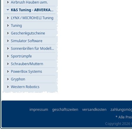
Airbrush Hauben uvm.
K&S Tuning - ABVERKAUF
LYNX / MICROHELI Tuning
Tuning
Geschenkgutscheine
Simulator Software
Sonnenbrillen für Modellflieger
Sportrümpfe
Schrauben/Muttern
PowerBox Systems
Gryphon
Western Robotics
impressum
geschäftszeiten
versandkosten
zahlungsmög
* Alle Pre
Copyright 2026 