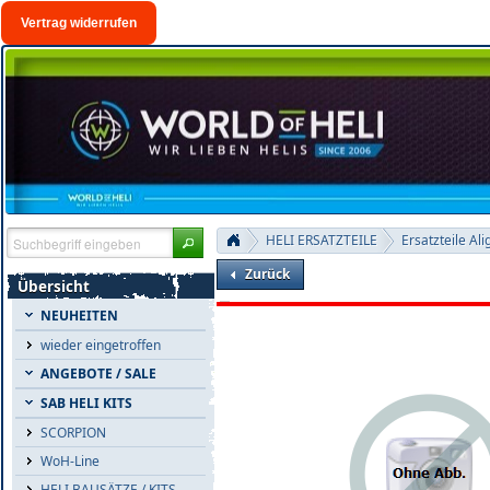
Vertrag widerrufen
HELI ERSATZTEILE
Ersatzteile Ali
Zurück
Übersicht
NEUHEITEN
wieder eingetroffen
ANGEBOTE / SALE
SAB HELI KITS
SCORPION
WoH-Line
HELI BAUSÄTZE / KITS