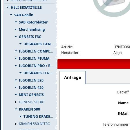
HELI ERSATZTEILE
SAB Goblin
SAB Rotorblätter
Merchandising
GENESIS F3C
img_nopic_large
UPGRADES GENESIS F3C
Art.Nr.:
H7NT006
ILGOBLIN COMPETIZIONE
Hersteller:
Align
ILGOBLIN PIUMA
ILGOBLIN PRO / RAW 700
UPGRADES ILGOBLIN PRO / RAW 700
Anfrage
ILGOBLIN 520
ILGOBLIN 420
Betreff
MINI GENESIS
GENESIS SPORT
Name
KRAKEN 580
E-Mail
TUNING KRAKEN 580
KRAKEN 580 NITRO
Telefonnummer