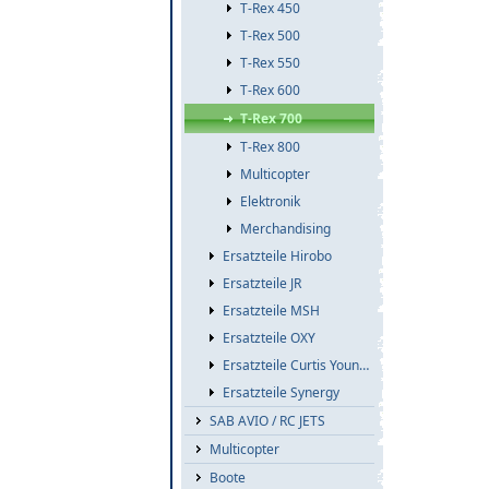
T-Rex 450
T-Rex 500
T-Rex 550
T-Rex 600
T-Rex 700
T-Rex 800
Multicopter
Elektronik
Merchandising
Ersatzteile Hirobo
Ersatzteile JR
Ersatzteile MSH
Ersatzteile OXY
Ersatzteile Curtis Youngblood
Ersatzteile Synergy
SAB AVIO / RC JETS
Multicopter
Boote