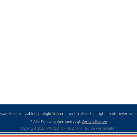
rsandkosten
zahlungsmöglichkeiten
widerrufsrecht
agb
batterieverordn
* Alle Preisangaben sind zzgl.
Versandkosten
Copyright 2026 WORLD-OF-HELI. Alle Rechte vorbehalten.