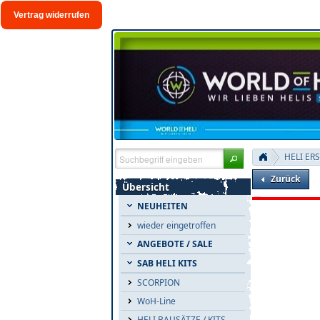
Vertrag widerrufen
HELI ER
Zurück
Übersicht
NEUHEITEN
wieder eingetroffen
ANGEBOTE / SALE
SAB HELI KITS
SCORPION
WoH-Line
HELI BAUSÄTZE / KITS