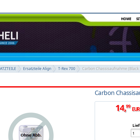
HOME
S
SATZTEILE
Ersatzteile Align
T-Rex 700
Carbon Chassisaufnahme (Black 
Carbon Chassisa
14
,
99
EUR
Lief