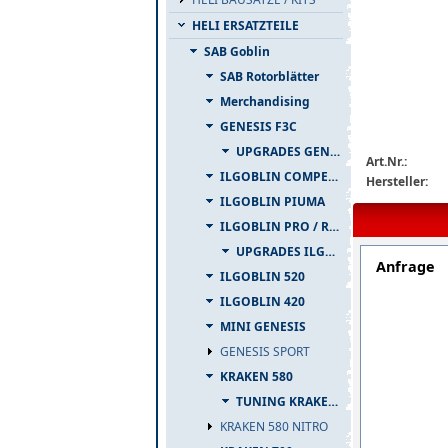
HELI ERSATZTEILE
SAB Goblin
SAB Rotorblätter
Merchandising
GENESIS F3C
img_nopic_la
UPGRADES GENESIS F3C
Art.Nr.:
ILGOBLIN COMPETIZIONE
Hersteller:
ILGOBLIN PIUMA
ILGOBLIN PRO / RAW 700
UPGRADES ILGOBLIN PRO / RAW 700
Anfrage
ILGOBLIN 520
ILGOBLIN 420
MINI GENESIS
GENESIS SPORT
KRAKEN 580
TUNING KRAKEN 580
KRAKEN 580 NITRO