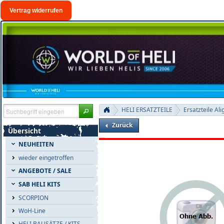
Vertrag widerrufen
HELI ERSATZTEILE
Ersatzteile Ali
Zurück
Übersicht
NEUHEITEN
wieder eingetroffen
ANGEBOTE / SALE
SAB HELI KITS
SCORPION
WoH-Line
HELI BAUSÄTZE / KITS