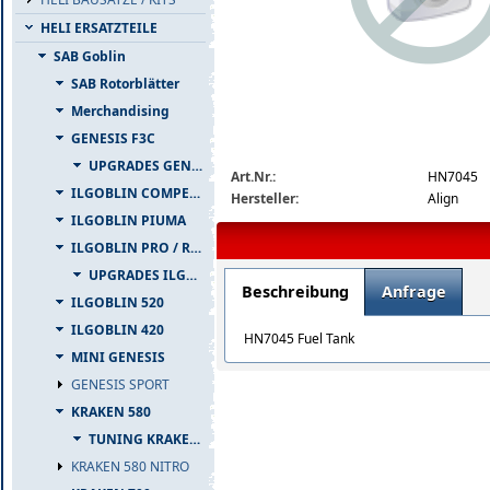
HELI ERSATZTEILE
SAB Goblin
SAB Rotorblätter
Merchandising
GENESIS F3C
img_nopic_large
UPGRADES GENESIS F3C
Art.Nr.:
HN7045
ILGOBLIN COMPETIZIONE
Hersteller:
Align
ILGOBLIN PIUMA
ILGOBLIN PRO / RAW 700
UPGRADES ILGOBLIN PRO / RAW 700
Beschreibung
Anfrage
ILGOBLIN 520
ILGOBLIN 420
HN7045 Fuel Tank
MINI GENESIS
GENESIS SPORT
KRAKEN 580
TUNING KRAKEN 580
KRAKEN 580 NITRO