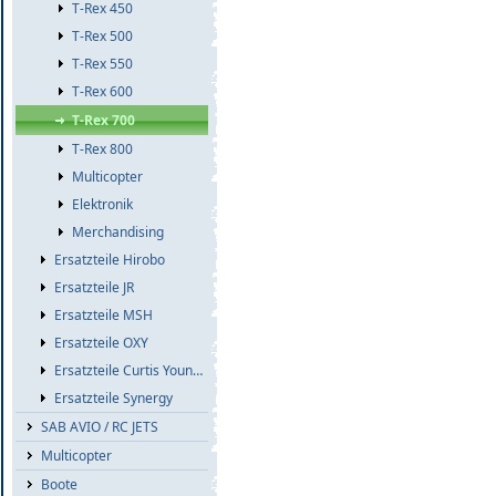
T-Rex 450
T-Rex 500
T-Rex 550
T-Rex 600
T-Rex 700
T-Rex 800
Multicopter
Elektronik
Merchandising
Ersatzteile Hirobo
Ersatzteile JR
Ersatzteile MSH
Ersatzteile OXY
Ersatzteile Curtis Youngblood
Ersatzteile Synergy
SAB AVIO / RC JETS
Multicopter
Boote