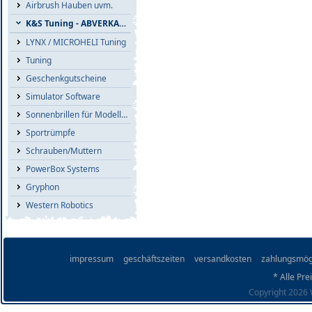
Airbrush Hauben uvm.
K&S Tuning - ABVERKAUF
LYNX / MICROHELI Tuning
Tuning
Geschenkgutscheine
Simulator Software
Sonnenbrillen für Modellflieger
Sportrümpfe
Schrauben/Muttern
PowerBox Systems
Gryphon
Western Robotics
impressum
geschäftszeiten
versandkosten
zahlungsmög
* Alle Pre
Copyright 2026 