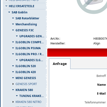
HELI ERSATZTEILE
SAB Goblin
SAB Rotorblätter
Merchandising
GENESIS F3C
img_nopic_large
UPGRADES GENESIS F3C
Art.Nr.:
H80B007
ILGOBLIN COMPETIZIONE
Hersteller:
Align
ILGOBLIN PIUMA
ILGOBLIN PRO / RAW 700
UPGRADES ILGOBLIN PRO / RAW 700
Anfrage
ILGOBLIN 520
ILGOBLIN 420
Betreff
MINI GENESIS
GENESIS SPORT
Name
KRAKEN 580
E-Mail
TUNING KRAKEN 580
KRAKEN 580 NITRO
Telefonnummer