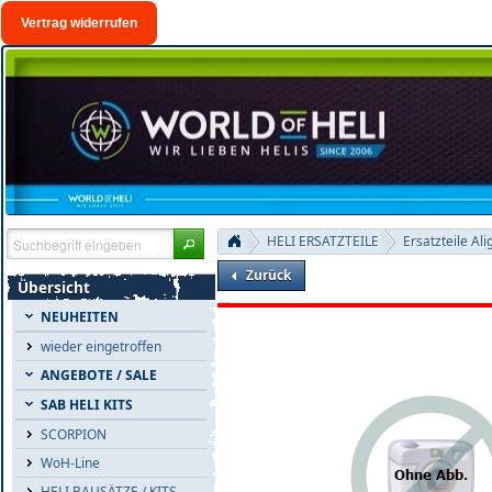
Vertrag widerrufen
HELI ERSATZTEILE
Ersatzteile Ali
Zurück
Übersicht
NEUHEITEN
wieder eingetroffen
ANGEBOTE / SALE
SAB HELI KITS
SCORPION
WoH-Line
HELI BAUSÄTZE / KITS