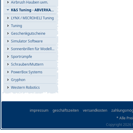
Airbrush Hauben uvm.
K&S Tuning - ABVERKAUF
LYNX / MICROHELI Tuning
Tuning
Geschenkgutscheine
Simulator Software
Sonnenbrillen für Modellflieger
Sportrümpfe
Schrauben/Muttern
PowerBox Systems
Gryphon
Western Robotics
impressum
geschäftszeiten
versandkosten
zahlungsmög
* Alle Pre
Copyright 2026 