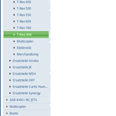
T-Rex 450
T-Rex 500
T-Rex 550
T-Rex 600
T-Rex 700
T-Rex 800
Multicopter
Elektronik
Merchandising
Ersatzteile Hirobo
Ersatzteile JR
Ersatzteile MSH
Ersatzteile OXY
Ersatzteile Curtis Youngblood
Ersatzteile Synergy
SAB AVIO / RC JETS
Multicopter
Boote