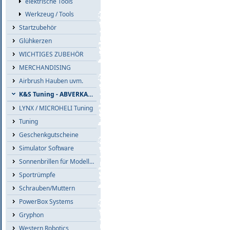
elektrische Tools
Werkzeug / Tools
Startzubehör
Glühkerzen
WICHTIGES ZUBEHÖR
MERCHANDISING
Airbrush Hauben uvm.
K&S Tuning - ABVERKAUF
LYNX / MICROHELI Tuning
Tuning
Geschenkgutscheine
Simulator Software
Sonnenbrillen für Modellflieger
Sportrümpfe
Schrauben/Muttern
PowerBox Systems
Gryphon
Western Robotics