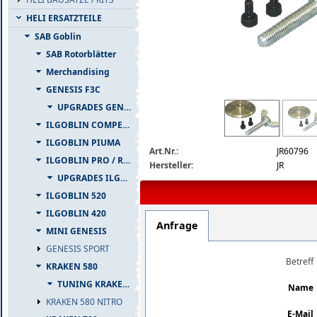
HELI ERSATZTEILE
SAB Goblin
SAB Rotorblätter
Merchandising
GENESIS F3C
jr60796g-detail.jpg
UPGRADES GENESIS F3C
ILGOBLIN COMPETIZIONE
ILGOBLIN PIUMA
Art.Nr.:
JR60796
ILGOBLIN PRO / RAW 700
Hersteller:
JR
UPGRADES ILGOBLIN PRO / RAW 700
ILGOBLIN 520
ILGOBLIN 420
Anfrage
MINI GENESIS
GENESIS SPORT
Betreff
KRAKEN 580
TUNING KRAKEN 580
Name
KRAKEN 580 NITRO
E-Mail