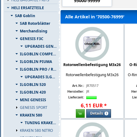
95000-99999
HELI ERSATZTEILE
SAB Goblin
Alle Artikel in '70500-76999'
SAB Rotorblätter
Merchandising
GENESIS F3C
UPGRADES GENESIS F3C
ILGOBLIN COMPETIZIONE
ILGOBLIN PIUMA
Rotorwellenbefestigung M3x26
O-R
ILGOBLIN PRO / RAW 700
Rotorwellenbefestigung M3x26
O-Ri
UPGRADES ILGOBLIN PRO / RAW 700
ILGOBLIN 520
Art.Nr.:
JR70517
Hersteller:
JR
Her
ILGOBLIN 420
Lieferzeit:
Lie
MINI GENESIS
6
,
11
EUR
*
GENESIS SPORT
Details
KRAKEN 580
TUNING KRAKEN 580
KRAKEN 580 NITRO