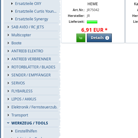
Ersatzteile OXY
HEME
Ka
Art.Nr.:
JR75042
Ersatzteile Curtis Youngblood
Hersteller:
JR
Her
Ersatzteile Synergy
Lieferzeit:
Lie
SAB AVIO / RC JETS
6
,
91
EUR
*
Multicopter
Details
Boote
ANTRIEB ELEKTRO
ANTRIEB VERBRENNER
ROTORBLÄTTER / BLADES
SENDER / EMPFÄNGER
SERVOS
FLYBARLESS
LIPOS / AKKUS
Elektronik / Fernsteuerzub.
Transport
WERKZEUG / TOOLS
Einstellhilfen