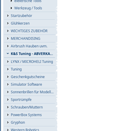
elektrische Tools
Werkzeug / Tools
Startzubehör
Glühkerzen
WICHTIGES ZUBEHÖR
MERCHANDISING
Airbrush Hauben uvm.
K&S Tuning - ABVERKAUF
LYNX / MICROHELI Tuning
Tuning
Geschenkgutscheine
Simulator Software
Sonnenbrillen für Modellflieger
Sportrümpfe
Schrauben/Muttern
PowerBox Systems
Gryphon
Western Robotics