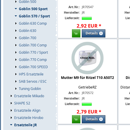
Goblin 500
Art.Nr.:
JR70547
Goblin 500 Sport
Hersteller:
JR
Her
Goblin 570 / Sport
Lieferzeit:
Lie
Goblin 630 Comp
2
,
92
EUR
*
Goblin 630
Details
Goblin 700
Goblin 700 Comp
Goblin 770 / Sport
Goblin 770 Comp
Goblin 700 SPEED
HPS Ersatzteile
Mutter M9 für Ritzel T10 A50T2
Di
SAB Servos / ESC
GetriebeRZ
Dista
Tuning Goblin
Art.Nr.:
JR70572
Ersatzteile Mikado
Hersteller:
JR
Her
SHAPE S2
Lieferzeit:
Lie
Ersatzteile Align
2
,
79
EUR
*
Ersatzteile Hirobo
Details
Ersatzteile JR