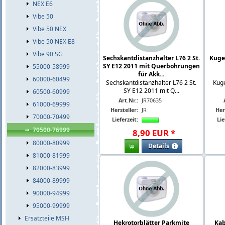
NEX E6
Vibe 50
Vibe 50 NEX
Vibe 50 NEX E8
Vibe 90 SG
Sechskantdistanzhalter L76 2 St.
Kugel
SY E12 2011 mit Querbohrungen
55000-58999
für Akk...
60000-60499
Sechskantdistanzhalter L76 2 St.
Kuge
SY E12 2011 mit Q...
60500-60999
Art.Nr.:
JR70635
61000-69999
Hersteller:
JR
Her
70000-70499
Lieferzeit:
Lie
70500-76999
8
,
90
EUR
*
80000-80999
Details
81000-81999
82000-83999
84000-89999
90000-94999
95000-99999
Ersatzteile MSH
Hekrotorblätter Parkmite
Kab