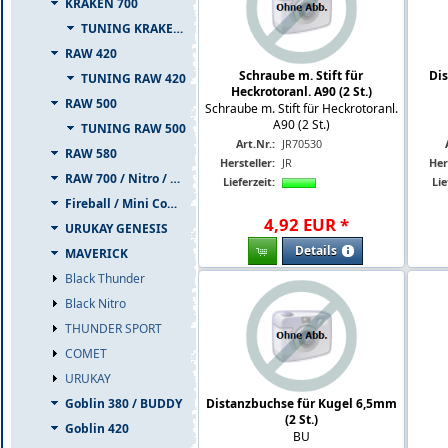
KRAKEN 700
TUNING KRAKEN 700
RAW 420
Schraube m. Stift für
Di
TUNING RAW 420
Heckrotoranl. A90 (2 St.)
RAW 500
Schraube m. Stift für Heckrotoranl.
A90 (2 St.)
TUNING RAW 500
Art.Nr.:
JR70530
RAW 580
Hersteller:
JR
Her
RAW 700 / Nitro / PIUMA
Lieferzeit:
Lie
Fireball / Mini Comet
4
,
92
EUR
*
URUKAY GENESIS
Details
MAVERICK
Black Thunder
Black Nitro
THUNDER SPORT
COMET
URUKAY
Distanzbuchse für Kugel 6,5mm
Goblin 380 / BUDDY
(2 St.)
Goblin 420
BU