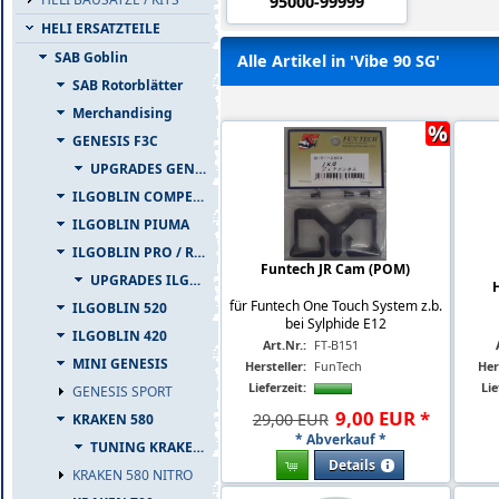
95000-99999
HELI ERSATZTEILE
SAB Goblin
Alle Artikel in 'Vibe 90 SG'
SAB Rotorblätter
Merchandising
%
GENESIS F3C
UPGRADES GENESIS F3C
ILGOBLIN COMPETIZIONE
ILGOBLIN PIUMA
ILGOBLIN PRO / RAW 700
Funtech JR Cam (POM)
UPGRADES ILGOBLIN PRO / RAW 700
H
für Funtech One Touch System z.b.
ILGOBLIN 520
bei Sylphide E12
ILGOBLIN 420
Art.Nr.:
FT-B151
MINI GENESIS
Hersteller:
FunTech
Her
Lieferzeit:
Lie
GENESIS SPORT
9
,
00
EUR
*
29,00 EUR
KRAKEN 580
* Abverkauf *
TUNING KRAKEN 580
Details
KRAKEN 580 NITRO