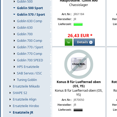
Hauptrotorw. 12mm A90
Goblin 500
Chassislager
Goblin 500 Sport
Art.Nr.:
JR61184
Goblin 570 / Sport
Hersteller:
JR
Her
Goblin 630 Comp
Lieferzeit:
Lie
Goblin 630
Goblin 700
26
,
43
EUR
*
Goblin 700 Comp
Details
Goblin 770 / Sport
Goblin 770 Comp
Goblin 700 SPEED
HPS Ersatzteile
SAB Servos / ESC
Tuning Goblin
Konus B für Luefterrad oben
Rot
(OS, YS)
Ersatzteile Mikado
Konus B für Luefterrad oben (OS,
Ro
SHAPE S2
YS)
Ersatzteile Align
Art.Nr.:
JR70050
Hersteller:
JR
Her
Ersatzteile Hirobo
Lieferzeit:
Lie
Ersatzteile JR