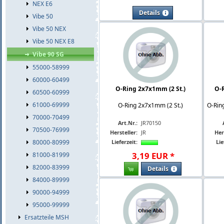
NEX E6
Details
Vibe 50
Vibe 50 NEX
Vibe 50 NEX E8
Vibe 90 SG
55000-58999
60000-60499
O-Ring 2x7x1mm (2 St.)
O-
60500-60999
61000-69999
O-Ring 2x7x1mm (2 St.)
O-Rin
70000-70499
Art.Nr.:
JR70150
70500-76999
Hersteller:
JR
Her
80000-80999
Lieferzeit:
Lie
3
,
19
EUR
*
81000-81999
82000-83999
Details
84000-89999
90000-94999
95000-99999
Ersatzteile MSH