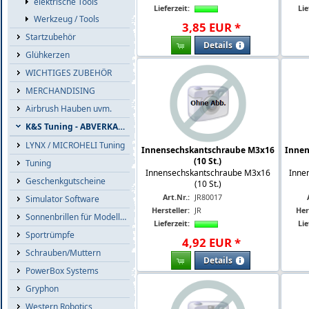
elektrische Tools
Lieferzeit:
Lie
Werkzeug / Tools
3
,
85
EUR
*
Startzubehör
Details
Glühkerzen
WICHTIGES ZUBEHÖR
MERCHANDISING
Airbrush Hauben uvm.
K&S Tuning - ABVERKAUF
LYNX / MICROHELI Tuning
Innensechskantschraube M3x16
Innen
(10 St.)
Tuning
Innensechskantschraube M3x16
Inne
Geschenkgutscheine
(10 St.)
Art.Nr.:
JR80017
Simulator Software
Hersteller:
JR
Her
Sonnenbrillen für Modellflieger
Lieferzeit:
Lie
Sportrümpfe
4
,
92
EUR
*
Schrauben/Muttern
Details
PowerBox Systems
Gryphon
Western Robotics