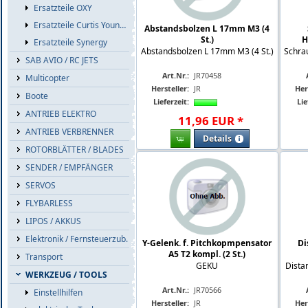
Ersatzteile OXY
Ersatzteile Curtis Youngblood
Abstandsbolzen L 17mm M3 (4
St.)
H
Ersatzteile Synergy
Abstandsbolzen L 17mm M3 (4 St.)
Schrau
SAB AVIO / RC JETS
Art.Nr.:
JR70458
Multicopter
Hersteller:
JR
Her
Boote
Lieferzeit:
Lie
ANTRIEB ELEKTRO
11
,
96
EUR
*
ANTRIEB VERBRENNER
Details
ROTORBLÄTTER / BLADES
SENDER / EMPFÄNGER
SERVOS
FLYBARLESS
LIPOS / AKKUS
Elektronik / Fernsteuerzub.
Y-Gelenk. f. Pitchkopmpensator
Di
A5 T2 kompl. (2 St.)
Transport
GEKU
Dista
WERKZEUG / TOOLS
Art.Nr.:
JR70566
Einstellhilfen
Hersteller:
JR
Her