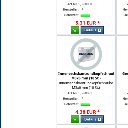
Art.Nr.:
JR80060
Hersteller:
JR
Her
Lieferzeit:
Lie
5
,
31
EUR
*
Details
Innensechskantrundkopfschraube
Ges
M3x6 mm (10 St.)
Innensechskantrundkopfschraube
M3x6 mm (10 St.)
Art.Nr.:
JR80091
Hersteller:
JR
Her
Lieferzeit:
Lie
4
,
38
EUR
*
Details