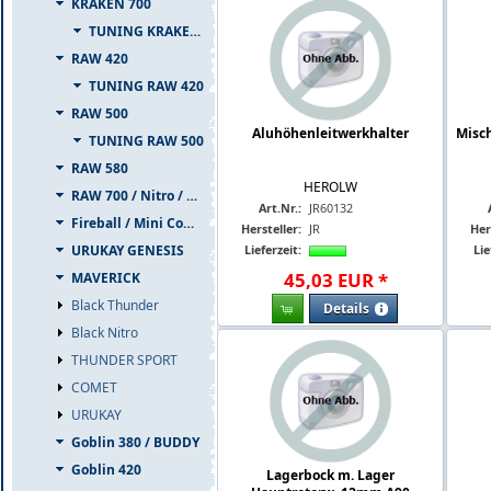
KRAKEN 700
TUNING KRAKEN 700
RAW 420
TUNING RAW 420
RAW 500
Aluhöhenleitwerkhalter
Misch
TUNING RAW 500
RAW 580
HEROLW
RAW 700 / Nitro / PIUMA
Art.Nr.:
JR60132
Fireball / Mini Comet
Hersteller:
JR
Her
URUKAY GENESIS
Lieferzeit:
Lie
45
,
03
EUR
*
MAVERICK
Black Thunder
Details
Black Nitro
THUNDER SPORT
COMET
URUKAY
Goblin 380 / BUDDY
Goblin 420
Lagerbock m. Lager