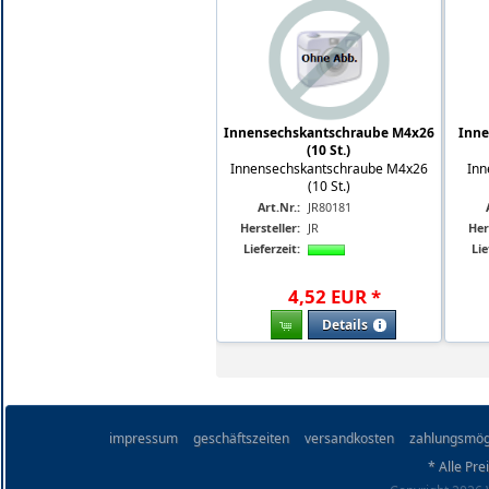
Innensechskantschraube M4x26
Inne
(10 St.)
Innensechskantschraube M4x26
Inn
(10 St.)
Art.Nr.:
JR80181
Hersteller:
JR
Her
Lieferzeit:
Lie
4
,
52
EUR
*
Details
impressum
geschäftszeiten
versandkosten
zahlungsmög
* Alle Pre