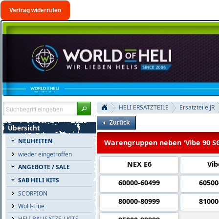
Vertrag widerrufen
HELI ERSATZTEILE
Ersatzteile JR
Zurück
Übersicht
NEUHEITEN
Warengruppen neben 'Vibe 90 S
wieder eingetroffen
NEX E6
Vib
ANGEBOTE / SALE
SAB HELI KITS
60000-60499
60500
SCORPION
80000-80999
81000
WoH-Line
HELI BAUSÄTZE / KITS