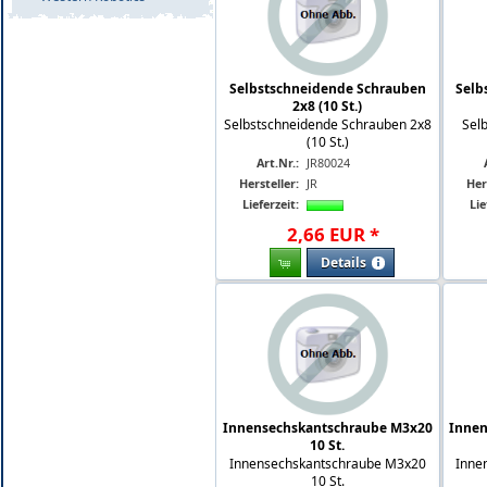
Selbstschneidende Schrauben
Selb
2x8 (10 St.)
Selbstschneidende Schrauben 2x8
Sel
(10 St.)
Art.Nr.:
JR80024
Hersteller:
JR
Her
Lieferzeit:
Lie
2
,
66
EUR
*
Details
Innensechskantschraube M3x20
Innen
10 St.
Innensechskantschraube M3x20
Inne
10 St.