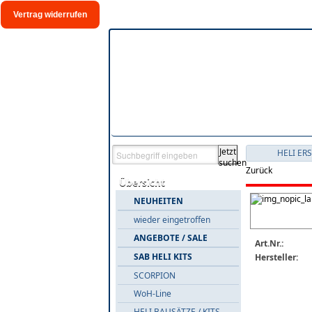
Vertrag widerrufen
Jetzt
HELI ER
suchen
Zurück
Übersicht
NEUHEITEN
wieder eingetroffen
ANGEBOTE / SALE
Art.Nr.:
SAB HELI KITS
Hersteller:
SCORPION
WoH-Line
HELI BAUSÄTZE / KITS