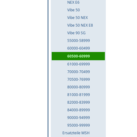
NEX E6
Vibe 50
Vibe 50 NEX
Vibe 50 NEX E8
Vibe 90 SG
55000-58999
60000-60499
60500-60999
61000-69999
70000-70499
70500-76999
80000-80999
81000-81999
82000-83999
84000-89999
90000-94999
95000-99999
Ersatzteile MSH