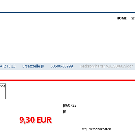
HOME
S
SATZTEILE
Ersatzteile JR
60500-60999
Heckrohrhalter V30/50/60/vigor
JR60733
JR
9
,
30
EUR
zzgl.
Versandkosten