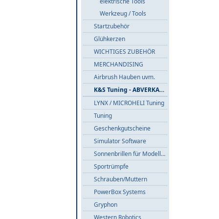
elektrische Tools
Werkzeug / Tools
Startzubehör
Glühkerzen
WICHTIGES ZUBEHÖR
MERCHANDISING
Airbrush Hauben uvm.
K&S Tuning - ABVERKAUF
LYNX / MICROHELI Tuning
Tuning
Geschenkgutscheine
Simulator Software
Sonnenbrillen für Modellflieger
Sportrümpfe
Schrauben/Muttern
PowerBox Systems
Gryphon
Western Robotics