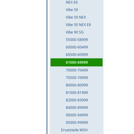
NEX E6
Vibe 50
Vibe 50 NEX
Vibe 50 NEX E8
Vibe 90 SG
55000-58999
60000-60499
60500-60999
61000-69999
70000-70499
70500-76999
80000-80999
81000-81999
82000-83999
84000-89999
90000-94999
95000-99999
Ersatzteile MSH