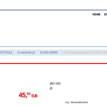
HOME
S
SATZTEILE
Ersatzteile JR
61000-69999
Heckrotorgehaeuse Alu SVE4 mit
JR61280
JR
45
,
03
EUR
zzgl.
Versandkosten