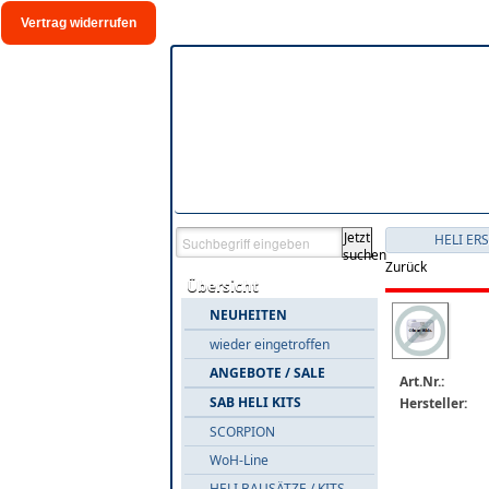
Vertrag widerrufen
Jetzt
HELI ER
suchen
Zurück
Übersicht
NEUHEITEN
wieder eingetroffen
ANGEBOTE / SALE
Art.Nr.:
SAB HELI KITS
Hersteller:
SCORPION
WoH-Line
HELI BAUSÄTZE / KITS