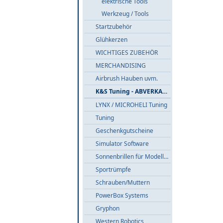
elektrische Tools
Werkzeug / Tools
Startzubehör
Glühkerzen
WICHTIGES ZUBEHÖR
MERCHANDISING
Airbrush Hauben uvm.
K&S Tuning - ABVERKAUF
LYNX / MICROHELI Tuning
Tuning
Geschenkgutscheine
Simulator Software
Sonnenbrillen für Modellflieger
Sportrümpfe
Schrauben/Muttern
PowerBox Systems
Gryphon
Western Robotics