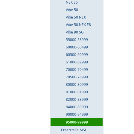
NEX E6
Vibe 50
Vibe 50 NEX
Vibe 50 NEX E8
Vibe 90 SG
55000-58999
60000-60499
60500-60999
61000-69999
70000-70499
70500-76999
80000-80999
81000-81999
82000-83999
84000-89999
90000-94999
95000-99999
Ersatzteile MSH