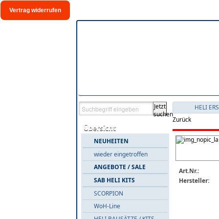
Vertrag widerrufen
Jetzt
HELI ER
suchen
Zurück
Übersicht
NEUHEITEN
wieder eingetroffen
ANGEBOTE / SALE
Art.Nr.:
SAB HELI KITS
Hersteller:
SCORPION
WoH-Line
HELI BAUSÄTZE / KITS