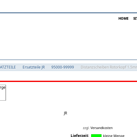
HOME
S
SATZTEILE
Ersatzteile JR
95000-99999
Distanzscheiben Rotorkopf 1.5
JR
zzgl.
Versandkosten
Lieferzeit:
kleine Menge