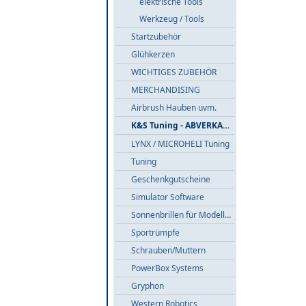
elektrische Tools
Werkzeug / Tools
Startzubehör
Glühkerzen
WICHTIGES ZUBEHÖR
MERCHANDISING
Airbrush Hauben uvm.
K&S Tuning - ABVERKAUF
LYNX / MICROHELI Tuning
Tuning
Geschenkgutscheine
Simulator Software
Sonnenbrillen für Modellflieger
Sportrümpfe
Schrauben/Muttern
PowerBox Systems
Gryphon
Western Robotics