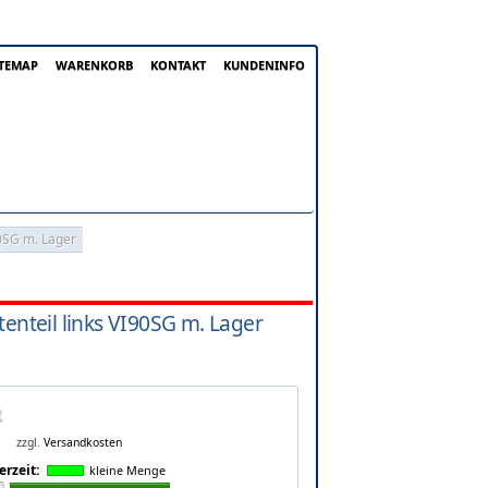
ITEMAP
WARENKORB
KONTAKT
KUNDENINFO
90SG m. Lager
tenteil links VI90SG m. Lager
zzgl.
Versandkosten
erzeit:
kleine Menge