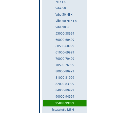
NEX E6
Vibe 50
Vibe 50 NEX
Vibe 50 NEX E8
Vibe 90 SG
55000-58999
60000-60499
60500-60999
61000-69999
70000-70499
70500-76999
80000-80999
81000-81999
82000-83999
84000-89999
90000-94999
95000-99999
Ersatzteile MSH