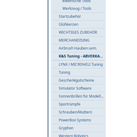
elektrische Tools
Werkzeug / Tools
Startzubehör
Glühkerzen
WICHTIGES ZUBEHÖR
MERCHANDISING
Airbrush Hauben uvm.
K&S Tuning - ABVERKAUF
LYNX / MICROHELI Tuning
Tuning
Geschenkgutscheine
Simulator Software
Sonnenbrillen für Modellflieger
Sportrümpfe
Schrauben/Muttern
PowerBox Systems
Gryphon
Western Robotics