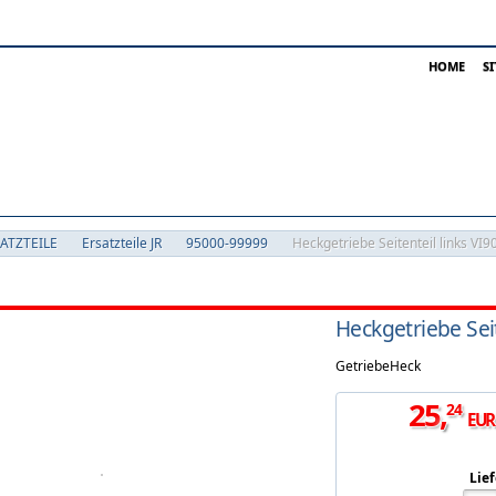
HOME
S
SATZTEILE
Ersatzteile JR
95000-99999
Heckgetriebe Seitenteil links VI
Heckgetriebe Sei
GetriebeHeck
25
,
24
EUR
Lief