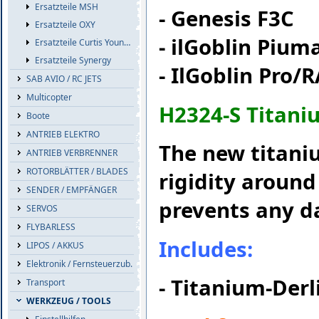
Ersatzteile MSH
- Genesis F3C
Ersatzteile OXY
- ilGoblin Pium
Ersatzteile Curtis Youngblood
Ersatzteile Synergy
- IlGoblin Pro/
SAB AVIO / RC JETS
Multicopter
H2324-S Titani
Boote
ANTRIEB ELEKTRO
The new titan
ANTRIEB VERBRENNER
ROTORBLÄTTER / BLADES
rigidity around
SENDER / EMPFÄNGER
prevents any d
SERVOS
FLYBARLESS
Includes:
LIPOS / AKKUS
Elektronik / Fernsteuerzub.
- Titanium-Derl
Transport
WERKZEUG / TOOLS