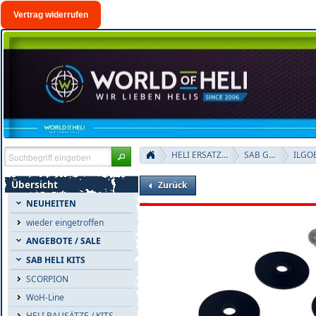
Vertrag widerrufen
HELI ERSATZTEILE
SAB Goblin
Übersicht
Zurück
NEUHEITEN
wieder eingetroffen
ANGEBOTE / SALE
SAB HELI KITS
SCORPION
WoH-Line
HELI BAUSÄTZE / KITS