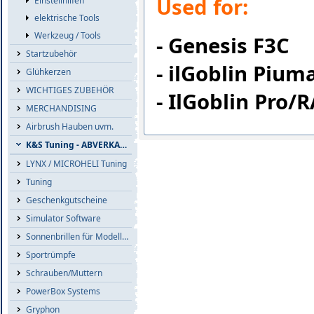
Used for:
Einstellhilfen
elektrische Tools
Werkzeug / Tools
- Genesis F3C
Startzubehör
- ilGoblin Pium
Glühkerzen
WICHTIGES ZUBEHÖR
- IlGoblin Pro/
MERCHANDISING
Airbrush Hauben uvm.
K&S Tuning - ABVERKAUF
LYNX / MICROHELI Tuning
Tuning
Geschenkgutscheine
Simulator Software
Sonnenbrillen für Modellflieger
Sportrümpfe
Schrauben/Muttern
PowerBox Systems
Gryphon