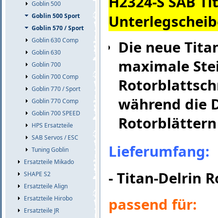
H2324-S SAB Ti
Goblin 500
Unterlegscheib
Goblin 500 Sport
Goblin 570 / Sport
Goblin 630 Comp
Die neue Tita
Goblin 630
maximale Stei
Goblin 700
Goblin 700 Comp
Rotorblattsch
Goblin 770 / Sport
während die D
Goblin 770 Comp
Goblin 700 SPEED
Rotorblätter
HPS Ersatzteile
SAB Servos / ESC
Lieferumfang:
Tuning Goblin
Ersatzteile Mikado
- Titan-Delrin 
SHAPE S2
Ersatzteile Align
Ersatzteile Hirobo
passend für:
Ersatzteile JR