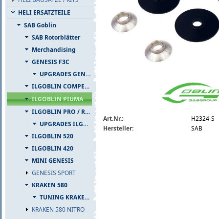
HELI ERSATZTEILE
SAB Goblin
SAB Rotorblätter
Merchandising
GENESIS F3C
UPGRADES GENESIS F3C
h2324-s.jpg
ILGOBLIN COMPETIZIONE
ILGOBLIN PIUMA
ILGOBLIN PRO / RAW 700
Art.Nr.:
H2324-S
UPGRADES ILGOBLIN PRO / RAW 700
Hersteller:
SAB
ILGOBLIN 520
ILGOBLIN 420
MINI GENESIS
GENESIS SPORT
KRAKEN 580
TUNING KRAKEN 580
KRAKEN 580 NITRO