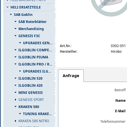
HELI ERSATZTEILE
SAB Goblin
SAB Rotorblätter
Merchandising
GENESIS F3C
img_nopic_large
UPGRADES GENESIS F3C
Art.Nr.:
0302-051
ILGOBLIN COMPETIZIONE
Hersteller:
Hirobo
ILGOBLIN PIUMA
ILGOBLIN PRO / RAW 700
UPGRADES ILGOBLIN PRO / RAW 700
Anfrage
ILGOBLIN 520
ILGOBLIN 420
Betreff
MINI GENESIS
GENESIS SPORT
Name
KRAKEN 580
E-Mail
TUNING KRAKEN 580
KRAKEN 580 NITRO
Telefonnummer