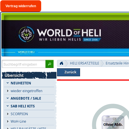
Vertrag widerrufen
HELI ERSATZTEILE
Ersatzteile Hi
Zurück
Übersicht
NEUHEITEN
wieder eingetroffen
ANGEBOTE / SALE
SAB HELI KITS
SCORPION
WoH-Line
HELI BAUSÄTZE / KITS