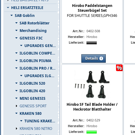
Hirobo Paddelstangen
HELI ERSATZTEILE
Steuerbügel Set
SAB Goblin
FOR SHUTTLE SERIES,GPH346
SAB Rotorblätter
Merchandising
Art.Nr.:
0402-508
Hersteller:
Hirobo
Her
GENESIS F3C
Lieferzeit:
Lie
UPGRADES GENESIS F3C
ILGOBLIN COMPETIZIONE
Details
ILGOBLIN PIUMA
%
ILGOBLIN PRO / RAW 700
UPGRADES ILGOBLIN PRO / RAW 700
ILGOBLIN 520
ILGOBLIN 420
MINI GENESIS
Hirobo SF Tail Blade Holder /
GENESIS SPORT
Heckrotor Blatthalter
KRAKEN 580
Art.Nr.:
0402-529
TUNING KRAKEN 580
Hersteller:
Hirobo
Her
KRAKEN 580 NITRO
Lieferzeit:
Lie