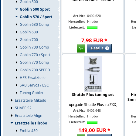
Goblin 500
Goblin 500 Sport
Art.Nr.:
0402-620
Goblin 570 / Sport
Hersteller:
Hirobo
Her
Goblin 630 Comp
Lieferzeit:
Lie
Goblin 630
7
,
98
EUR
*
Goblin 700
Goblin 700 Comp
Details
Goblin 770 / Sport
Goblin 770 Comp
Goblin 700 SPEED
HPS Ersatzteile
SAB Servos / ESC
Tuning Goblin
Shuttle Plus tuning set
Hi
8mm
Ersatzteile Mikado
uprgade Shuttle Plus zu ZXX,
SHAPE S2
Art.Nr.:
0402-648
Ersatzteile Align
Hersteller:
Hirobo
Her
Lieferzeit:
Lie
Ersatzteile Hirobo
149
,
00
EUR
*
Embla 450