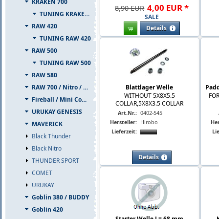
KRAKEN 700
4
,
00
EUR
*
8,90 EUR
TUNING KRAKEN 700
SALE
RAW 420
Details
TUNING RAW 420
RAW 500
TUNING RAW 500
RAW 580
RAW 700 / Nitro / PIUMA
Blattlager Welle
Padd
WITHOUT 5X8X5.5
FOR
Fireball / Mini Comet
COLLAR,5X8X3.5 COLLAR
URUKAY GENESIS
Art.Nr.:
0402-545
Hersteller:
Hirobo
Her
MAVERICK
Lieferzeit:
Lie
Black Thunder
Black Nitro
Details
THUNDER SPORT
COMET
URUKAY
Goblin 380 / BUDDY
Goblin 420
Starter Welle L= 68 mm