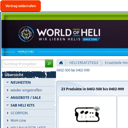
Vertrag widerrufen
HELI ERSATZTEILE
Ersatzteile Hi
0402-500 bis 0402-999
Übersicht
NEUHEITEN
23 Produkte in 0402-500 bis 0402-999
wieder eingetroffen
ANGEBOTE / SALE
SAB HELI KITS
SCORPION
WoH-Line
HELI BAUSÄTZE / KITS