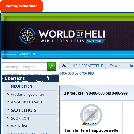
Vertrag widerrufen
HELI ERSATZTEILE
Ersatzteile Hi
0406-000 bis 0406-999
Übersicht
NEUHEITEN
2 Produkte in 0406-000 bis 0406-999
wieder eingetroffen
ANGEBOTE / SALE
SAB HELI KITS
SCORPION
WoH-Line
8mm hintere Hauptrotorwelle
HELI BAUSÄTZE / KITS