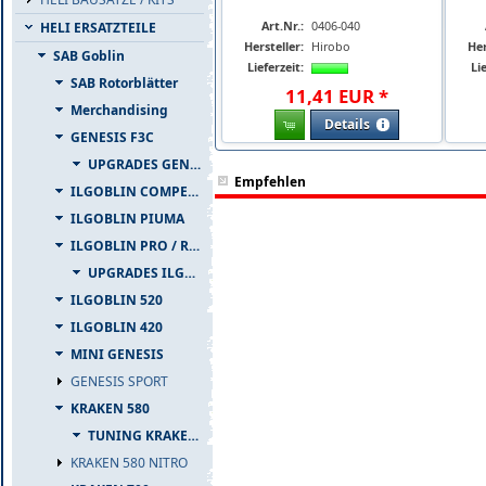
Art.Nr.:
0406-040
HELI ERSATZTEILE
Hersteller:
Hirobo
Her
SAB Goblin
Lieferzeit:
Lie
SAB Rotorblätter
11
,
41
EUR
*
Merchandising
Details
GENESIS F3C
UPGRADES GENESIS F3C
Empfehlen
ILGOBLIN COMPETIZIONE
ILGOBLIN PIUMA
ILGOBLIN PRO / RAW 700
UPGRADES ILGOBLIN PRO / RAW 700
ILGOBLIN 520
ILGOBLIN 420
MINI GENESIS
GENESIS SPORT
KRAKEN 580
TUNING KRAKEN 580
KRAKEN 580 NITRO