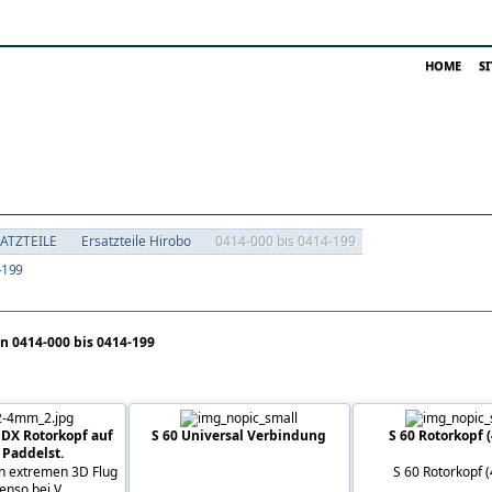
HOME
S
SATZTEILE
Ersatzteile Hirobo
0414-000 bis 0414-199
-199
in 0414-000 bis 0414-199
DX Rotorkopf auf
S 60 Universal Verbindung
S 60 Rotorkopf (
Paddelst.
en extremen 3D Flug
S 60 Rotorkopf (
nso bei V...