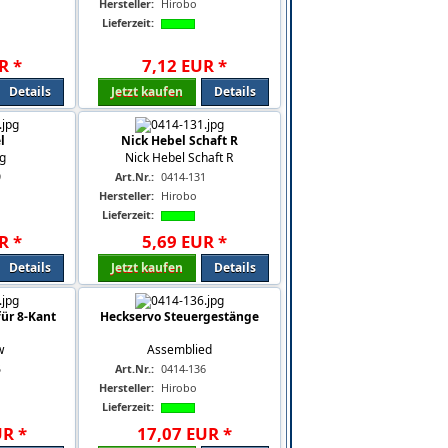
Hersteller:
Hirobo
Lieferzeit:
R
*
7
,
12
EUR
*
Details
Jetzt kaufen
Details
l
Nick Hebel Schaft R
ng
Nick Hebel Schaft R
9
Art.Nr.:
0414-131
Hersteller:
Hirobo
Lieferzeit:
R
*
5
,
69
EUR
*
Details
Jetzt kaufen
Details
für 8-Kant
Heckservo Steuergestänge
w
Assemblied
5
Art.Nr.:
0414-136
Hersteller:
Hirobo
Lieferzeit:
UR
*
17
,
07
EUR
*