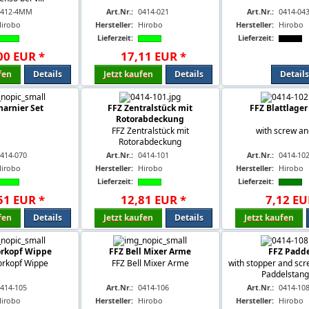
0412-4MM
Art.Nr.:
0414-021
Art.Nr.:
0414-04
Hirobo
Hersteller:
Hirobo
Hersteller:
Hirobo
Lieferzeit:
Lieferzeit:
00
EUR
*
17
,
11
EUR
*
fen
Details
Jetzt kaufen
Details
Details
harnier Set
FFZ Zentralstück mit
FFZ Blattlager
Rotorabdeckung
FFZ Zentralstück mit
with screw a
Rotorabdeckung
414-070
Art.Nr.:
0414-101
Art.Nr.:
0414-10
Hirobo
Hersteller:
Hirobo
Hersteller:
Hirobo
Lieferzeit:
Lieferzeit:
51
EUR
*
12
,
81
EUR
*
7
,
12
EU
fen
Details
Jetzt kaufen
Details
Jetzt kaufen
orkopf Wippe
FFZ Bell Mixer Arme
FFZ Padd
orkopf Wippe
FFZ Bell Mixer Arme
with stopper and sc
Paddelstang
414-105
Art.Nr.:
0414-106
Art.Nr.:
0414-10
Hirobo
Hersteller:
Hirobo
Hersteller:
Hirobo