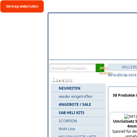
Vertrag widerrufen
HELI ER
Jetzt
suchen
0414-000 bis 0414
Übersicht
NEUHEITEN
58 Produkte 
wieder eingetroffen
ANGEBOTE / SALE
SAB HELI KITS
SCORPION
Umrüstsatz S
4mm 
WoH-Line
Speziell für d
und ebe
HELI BAUSÄTZE / KITS