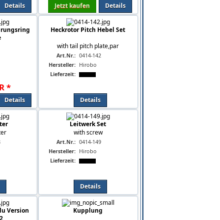
Details
Jetzt kaufen
Details
hrungsring
Heckrotor Pitch Hebel Set
e
with tail pitch plate,par
1
Art.Nr.:
0414-142
Hersteller:
Hirobo
Lieferzeit:
R
*
Details
Details
ter
Leitwerk Set
ter
with screw
8
Art.Nr.:
0414-149
Hersteller:
Hirobo
Lieferzeit:
Details
lu Version
Kupplung
 2