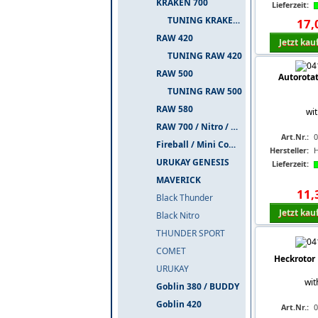
KRAKEN 700
Lieferzeit:
TUNING KRAKEN 700
17
,
RAW 420
Jetzt kau
TUNING RAW 420
RAW 500
Autorota
TUNING RAW 500
RAW 580
wi
RAW 700 / Nitro / PIUMA
Art.Nr.:
0
Fireball / Mini Comet
Hersteller:
URUKAY GENESIS
Lieferzeit:
MAVERICK
11
,
Black Thunder
Jetzt kau
Black Nitro
THUNDER SPORT
COMET
Heckrotor
URUKAY
wit
Goblin 380 / BUDDY
Goblin 420
Art.Nr.:
0