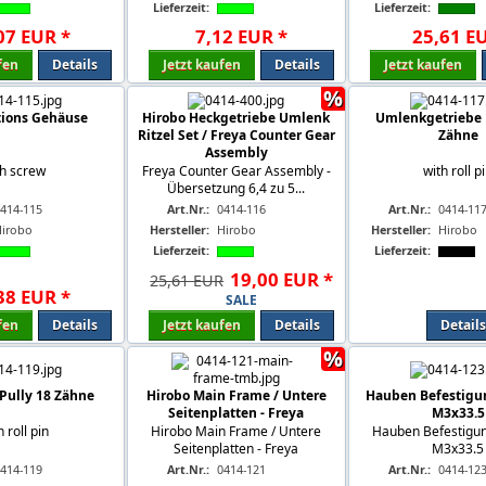
Lieferzeit:
Lieferzeit:
07
EUR
*
7
,
12
EUR
*
25
,
61
E
fen
Details
Jetzt kaufen
Details
Jetzt kaufen
%
tions Gehäuse
Hirobo Heckgetriebe Umlenk
Umlenkgetriebe R
Ritzel Set / Freya Counter Gear
Zähne
Assembly
th screw
Freya Counter Gear Assembly -
with roll p
Übersetzung 6,4 zu 5...
414-115
Art.Nr.:
0414-116
Art.Nr.:
0414-11
Hirobo
Hersteller:
Hirobo
Hersteller:
Hirobo
Lieferzeit:
Lieferzeit:
19
,
00
EUR
*
25,61 EUR
38
EUR
*
SALE
fen
Details
Jetzt kaufen
Details
Details
%
 Pully 18 Zähne
Hirobo Main Frame / Untere
Hauben Befestigu
Seitenplatten - Freya
M3x33.5
h roll pin
Hirobo Main Frame / Untere
Hauben Befestigun
Seitenplatten - Freya
M3x33.5
414-119
Art.Nr.:
0414-121
Art.Nr.:
0414-12