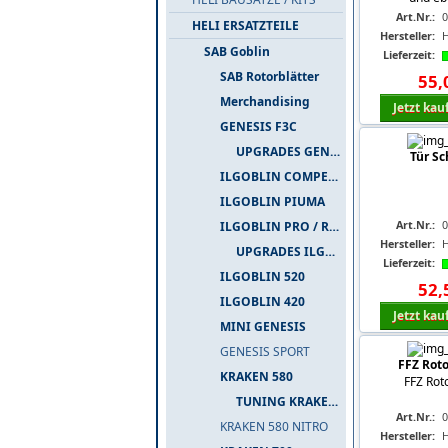
Art.Nr.:
HELI ERSATZTEILE
Hersteller:
SAB Goblin
Lieferzeit:
SAB Rotorblätter
55
,
Merchandising
Jetzt kau
GENESIS F3C
UPGRADES GENESIS F3C
Tür Sc
ILGOBLIN COMPETIZIONE
ILGOBLIN PIUMA
Art.Nr.:
0
ILGOBLIN PRO / RAW 700
Hersteller:
UPGRADES ILGOBLIN PRO / RAW 700
Lieferzeit:
ILGOBLIN 520
52
,
ILGOBLIN 420
Jetzt kau
MINI GENESIS
GENESIS SPORT
FFZ Rot
KRAKEN 580
FFZ Rot
TUNING KRAKEN 580
Art.Nr.:
0
KRAKEN 580 NITRO
Hersteller: