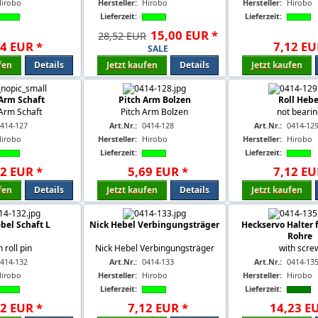
Hirobo
Hersteller:
Hirobo
Hersteller:
Hirobo
Lieferzeit:
Lieferzeit:
15
,
00
EUR
*
28,52 EUR
54
EUR
*
7
,
12
EU
SALE
fen
Details
Jetzt kaufen
Details
Jetzt kaufen
 Arm Schaft
Pitch Arm Bolzen
Roll Hebe
 Arm Schaft
Pitch Arm Bolzen
not beari
414-127
Art.Nr.:
0414-128
Art.Nr.:
0414-12
Hirobo
Hersteller:
Hirobo
Hersteller:
Hirobo
Lieferzeit:
Lieferzeit:
12
EUR
*
5
,
69
EUR
*
7
,
12
EU
fen
Details
Jetzt kaufen
Details
Jetzt kaufen
bel Schaft L
Nick Hebel Verbingungsträger
Heckservo Halter 
Rohre
h roll pin
Nick Hebel Verbingungsträger
with scre
414-132
Art.Nr.:
0414-133
Art.Nr.:
0414-13
Hirobo
Hersteller:
Hirobo
Hersteller:
Hirobo
Lieferzeit:
Lieferzeit:
12
EUR
*
7
,
12
EUR
*
14
,
23
E