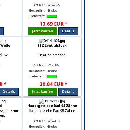
3
Art.Nr.:
0414-065
Hersteller:
Hirobo
Lieferzeit:
13
,
69
EUR
*
Jetzt kaufen
Details
 Welle
FFZ Zentralstück
nd FW
Bearing pressed
2
Art.Nr.:
0414-104
Hersteller:
Hirobo
Lieferzeit:
R
*
39
,
84
EUR
*
Details
Jetzt kaufen
Details
el
Hauptgetriebe Rad 95 Zähne
rew, für 4mm
Hauptgetriebe Rad 95 Zähne
en.
8
Art.Nr.:
0414-113
Hersteller:
Hirobo