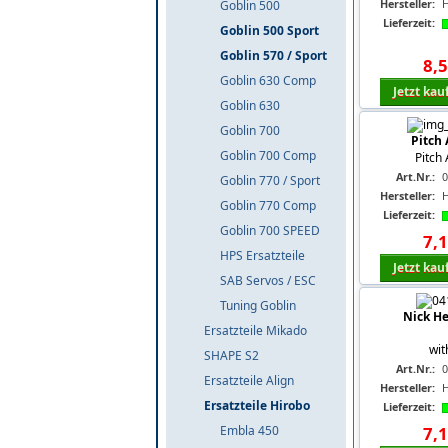
Hersteller:
Goblin 500
Lieferzeit:
Goblin 500 Sport
Goblin 570 / Sport
8
,
Goblin 630 Comp
Jetzt kau
Goblin 630
Goblin 700
Pitch
Goblin 700 Comp
Pitch
Art.Nr.:
0
Goblin 770 / Sport
Hersteller:
Goblin 770 Comp
Lieferzeit:
Goblin 700 SPEED
7
,
HPS Ersatzteile
Jetzt kau
SAB Servos / ESC
Tuning Goblin
Nick He
Ersatzteile Mikado
wit
SHAPE S2
Art.Nr.:
0
Ersatzteile Align
Hersteller:
Ersatzteile Hirobo
Lieferzeit:
Embla 450
7
,