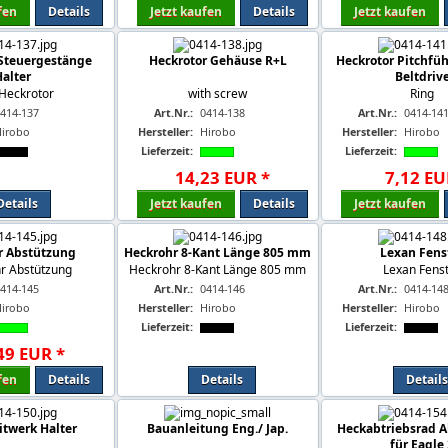
fen
Details
Jetzt kaufen
Details
Jetzt kaufen
Steuergestänge
Heckrotor Gehäuse R+L
Heckrotor Pitchfü
Halter
Beltdriv
Heckrotor
with screw
Ring
414-137
Art.Nr.:
0414-138
Art.Nr.:
0414-14
Hirobo
Hersteller:
Hirobo
Hersteller:
Hirobo
Lieferzeit:
Lieferzeit:
14
,
23
EUR
*
7
,
12
EU
Details
Jetzt kaufen
Details
Jetzt kaufen
r Abstützung
Heckrohr 8-Kant Länge 805 mm
Lexan Fens
r Abstützung
Heckrohr 8-Kant Länge 805 mm
Lexan Fens
414-145
Art.Nr.:
0414-146
Art.Nr.:
0414-14
Hirobo
Hersteller:
Hirobo
Hersteller:
Hirobo
Lieferzeit:
Lieferzeit:
49
EUR
*
fen
Details
Details
Details
twerk Halter
Bauanleitung Eng./ Jap.
Heckabtriebsrad A
für Eagle