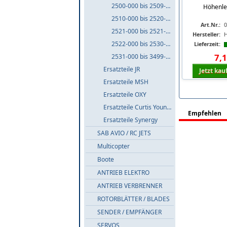
2500-000 bis 2509-999
Höhenle
2510-000 bis 2520-999
Art.Nr.:
0
2521-000 bis 2521-999
Hersteller:
2522-000 bis 2530-999
Lieferzeit:
7
,
2531-000 bis 3499-999
Ersatzteile JR
Jetzt kau
Ersatzteile MSH
Ersatzteile OXY
Ersatzteile Curtis Youngblood
Empfehlen
Ersatzteile Synergy
SAB AVIO / RC JETS
Multicopter
Boote
ANTRIEB ELEKTRO
ANTRIEB VERBRENNER
ROTORBLÄTTER / BLADES
SENDER / EMPFÄNGER
SERVOS