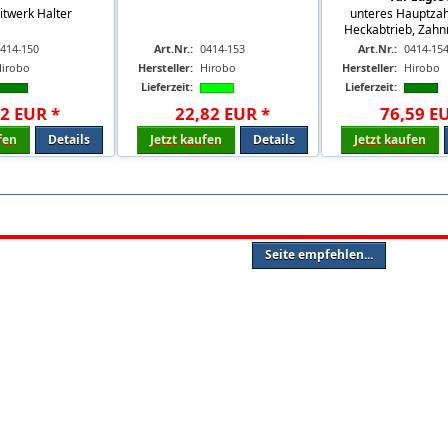
itwerk Halter
unteres Hauptzah
Heckabtrieb, Zahnr
414-150
Art.Nr.:
0414-153
Art.Nr.:
0414-15
Hirobo
Hersteller:
Hirobo
Hersteller:
Hirobo
Lieferzeit:
Lieferzeit:
12
EUR
*
22
,
82
EUR
*
76
,
59
E
fen
Details
Jetzt kaufen
Details
Jetzt kaufen
Seite empfehlen...