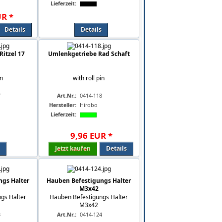
Lieferzeit:
UR
*
Details
Details
itzel 17
Umlenkgetriebe Rad Schaft
in
with roll pin
7
Art.Nr.:
0414-118
Hersteller:
Hirobo
Lieferzeit:
9
,
96
EUR
*
Jetzt kaufen
Details
ngs Halter
Hauben Befestigungs Halter
M3x42
gs Halter
Hauben Befestigungs Halter
M3x42
3
Art.Nr.:
0414-124