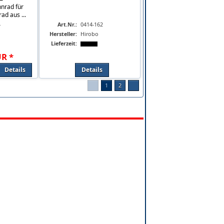
nrad für
ad aus ...
4
Art.Nr.:
0414-162
Hersteller:
Hirobo
Lieferzeit:
UR
*
Details
Details
1
2