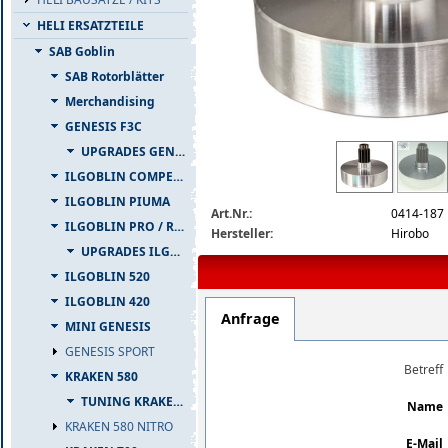
HELI ERSATZTEILE
SAB Goblin
SAB Rotorblätter
Merchandising
GENESIS F3C
0414-187.png
UPGRADES GENESIS F3C
ILGOBLIN COMPETIZIONE
ILGOBLIN PIUMA
Art.Nr.:
0414-187
ILGOBLIN PRO / RAW 700
Hersteller:
Hirobo
UPGRADES ILGOBLIN PRO / RAW 700
ILGOBLIN 520
ILGOBLIN 420
Anfrage
MINI GENESIS
GENESIS SPORT
Betreff
KRAKEN 580
TUNING KRAKEN 580
Name
KRAKEN 580 NITRO
E-Mail