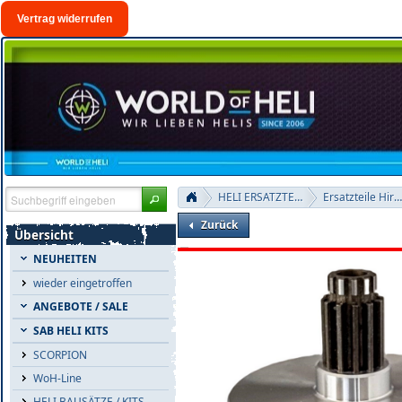
Vertrag widerrufen
HELI ERSATZTEILE
Ersatzteile Hirobo
Zurück
Übersicht
NEUHEITEN
wieder eingetroffen
ANGEBOTE / SALE
SAB HELI KITS
SCORPION
WoH-Line
HELI BAUSÄTZE / KITS