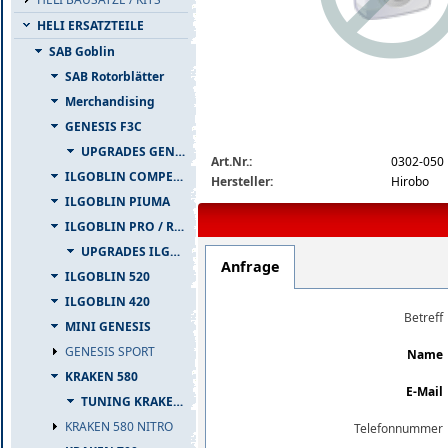
HELI ERSATZTEILE
SAB Goblin
SAB Rotorblätter
Merchandising
GENESIS F3C
img_nopic_large
UPGRADES GENESIS F3C
Art.Nr.:
0302-050
ILGOBLIN COMPETIZIONE
Hersteller:
Hirobo
ILGOBLIN PIUMA
ILGOBLIN PRO / RAW 700
UPGRADES ILGOBLIN PRO / RAW 700
Anfrage
ILGOBLIN 520
ILGOBLIN 420
Betreff
MINI GENESIS
GENESIS SPORT
Name
KRAKEN 580
E-Mail
TUNING KRAKEN 580
KRAKEN 580 NITRO
Telefonnummer