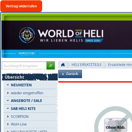
Vertrag widerrufen
HELI ERSATZTEILE
Ersatzteile Hi
Zurück
Übersicht
NEUHEITEN
wieder eingetroffen
ANGEBOTE / SALE
SAB HELI KITS
SCORPION
WoH-Line
HELI BAUSÄTZE / KITS