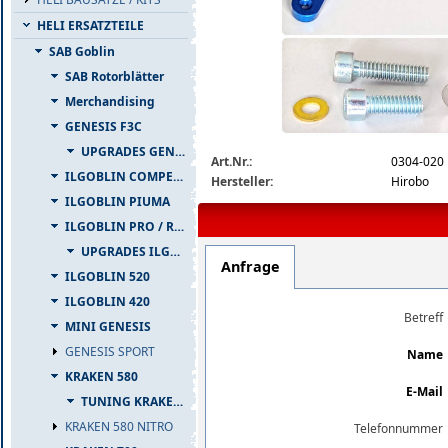
HELI ERSATZTEILE
SAB Goblin
SAB Rotorblätter
Merchandising
GENESIS F3C
0304-020-hirobo-lepton.jpg
UPGRADES GENESIS F3C
Art.Nr.:
0304-020
ILGOBLIN COMPETIZIONE
Hersteller:
Hirobo
ILGOBLIN PIUMA
ILGOBLIN PRO / RAW 700
UPGRADES ILGOBLIN PRO / RAW 700
Anfrage
ILGOBLIN 520
ILGOBLIN 420
Betreff
MINI GENESIS
GENESIS SPORT
Name
KRAKEN 580
E-Mail
TUNING KRAKEN 580
KRAKEN 580 NITRO
Telefonnummer