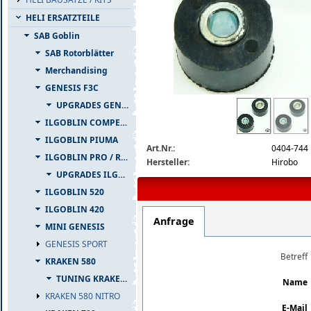
HELI ERSATZTEILE
SAB Goblin
SAB Rotorblätter
Merchandising
GENESIS F3C
0404-744-detail.jpg
UPGRADES GENESIS F3C
ILGOBLIN COMPETIZIONE
ILGOBLIN PIUMA
Art.Nr.:
0404-744
ILGOBLIN PRO / RAW 700
Hersteller:
Hirobo
UPGRADES ILGOBLIN PRO / RAW 700
ILGOBLIN 520
ILGOBLIN 420
Anfrage
MINI GENESIS
GENESIS SPORT
Betreff
KRAKEN 580
TUNING KRAKEN 580
Name
KRAKEN 580 NITRO
E-Mail