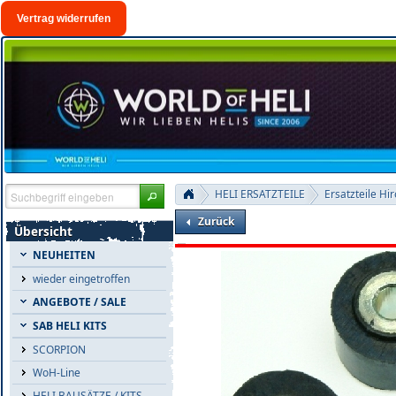
Vertrag widerrufen
HELI ERSATZTEILE
Ersatzteile Hi
Zurück
Übersicht
NEUHEITEN
wieder eingetroffen
ANGEBOTE / SALE
SAB HELI KITS
SCORPION
WoH-Line
HELI BAUSÄTZE / KITS