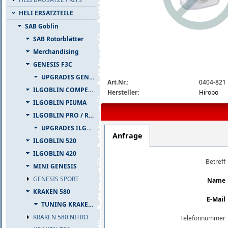
HELI ERSATZTEILE
SAB Goblin
SAB Rotorblätter
Merchandising
GENESIS F3C
img_nopic_large
UPGRADES GENESIS F3C
Art.Nr.:
0404-821
ILGOBLIN COMPETIZIONE
Hersteller:
Hirobo
ILGOBLIN PIUMA
ILGOBLIN PRO / RAW 700
UPGRADES ILGOBLIN PRO / RAW 700
Anfrage
ILGOBLIN 520
ILGOBLIN 420
Betreff
MINI GENESIS
GENESIS SPORT
Name
KRAKEN 580
E-Mail
TUNING KRAKEN 580
KRAKEN 580 NITRO
Telefonnummer