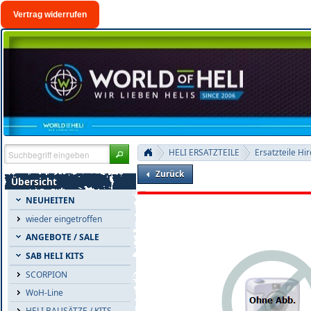
Vertrag widerrufen
HELI ERSATZTEILE
Ersatzteile Hi
Zurück
Übersicht
NEUHEITEN
wieder eingetroffen
ANGEBOTE / SALE
SAB HELI KITS
SCORPION
WoH-Line
HELI BAUSÄTZE / KITS