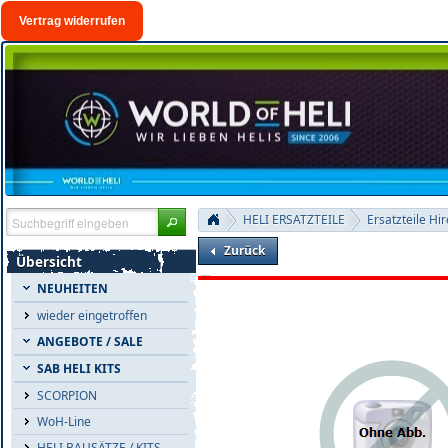
Vertrag widerrufen
HELI ERSATZTEILE
Ersatzteile Hi
Zurück
Übersicht
NEUHEITEN
wieder eingetroffen
ANGEBOTE / SALE
SAB HELI KITS
SCORPION
WoH-Line
HELI BAUSÄTZE / KITS