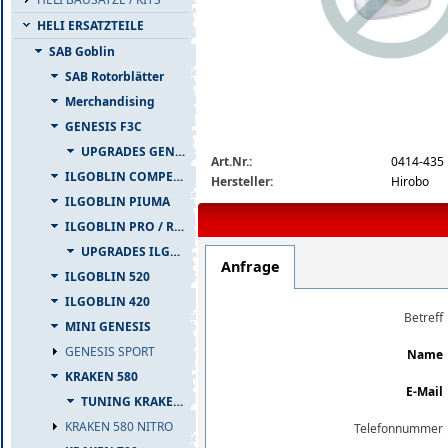
HELI ERSATZTEILE
SAB Goblin
SAB Rotorblätter
Merchandising
GENESIS F3C
img_nopic_large
UPGRADES GENESIS F3C
Art.Nr.:
0414-435
ILGOBLIN COMPETIZIONE
Hersteller:
Hirobo
ILGOBLIN PIUMA
ILGOBLIN PRO / RAW 700
UPGRADES ILGOBLIN PRO / RAW 700
Anfrage
ILGOBLIN 520
ILGOBLIN 420
Betreff
MINI GENESIS
GENESIS SPORT
Name
KRAKEN 580
E-Mail
TUNING KRAKEN 580
KRAKEN 580 NITRO
Telefonnummer