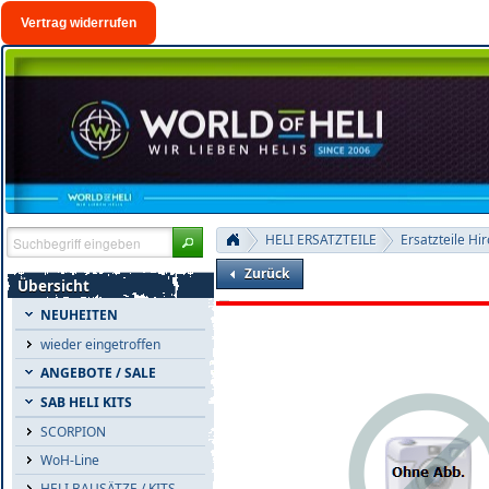
Vertrag widerrufen
HELI ERSATZTEILE
Ersatzteile Hi
Zurück
Übersicht
NEUHEITEN
wieder eingetroffen
ANGEBOTE / SALE
SAB HELI KITS
SCORPION
WoH-Line
HELI BAUSÄTZE / KITS