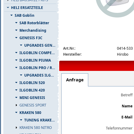
HELI ERSATZTEILE
SAB Goblin
SAB Rotorblätter
Merchandising
GENESIS F3C
img_nopic_large
UPGRADES GENESIS F3C
Art.Nr.:
0414-533
ILGOBLIN COMPETIZIONE
Hersteller:
Hirobo
ILGOBLIN PIUMA
ILGOBLIN PRO / RAW 700
UPGRADES ILGOBLIN PRO / RAW 700
Anfrage
ILGOBLIN 520
ILGOBLIN 420
Betreff
MINI GENESIS
GENESIS SPORT
Name
KRAKEN 580
E-Mail
TUNING KRAKEN 580
KRAKEN 580 NITRO
Telefonnummer