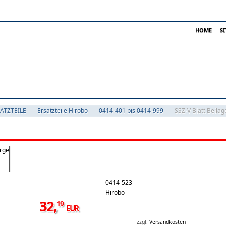
HOME
S
SATZTEILE
Ersatzteile Hirobo
0414-401 bis 0414-999
SSZ-V Blatt Beila
0414-523
Hirobo
32
,
19
EUR
zzgl.
Versandkosten