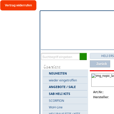
Vertrag widerrufen
HELI ER
Zurück
Übersicht
NEUHEITEN
wieder eingetroffen
ANGEBOTE / SALE
Art.Nr.:
SAB HELI KITS
Hersteller:
SCORPION
WoH-Line
HELI BAUSÄTZE / KITS