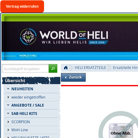
Vertrag widerrufen
HELI ERSATZTEILE
Ersatzteile Hi
Zurück
Übersicht
NEUHEITEN
wieder eingetroffen
ANGEBOTE / SALE
SAB HELI KITS
SCORPION
WoH-Line
HELI BAUSÄTZE / KITS