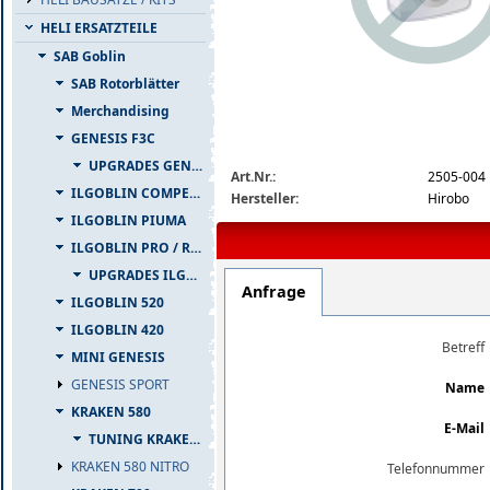
HELI ERSATZTEILE
SAB Goblin
SAB Rotorblätter
Merchandising
GENESIS F3C
img_nopic_large
UPGRADES GENESIS F3C
Art.Nr.:
2505-004
ILGOBLIN COMPETIZIONE
Hersteller:
Hirobo
ILGOBLIN PIUMA
ILGOBLIN PRO / RAW 700
UPGRADES ILGOBLIN PRO / RAW 700
Anfrage
ILGOBLIN 520
ILGOBLIN 420
Betreff
MINI GENESIS
GENESIS SPORT
Name
KRAKEN 580
E-Mail
TUNING KRAKEN 580
KRAKEN 580 NITRO
Telefonnummer