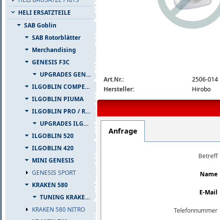
HELI ERSATZTEILE
SAB Goblin
SAB Rotorblätter
Merchandising
GENESIS F3C
img_nopic_large
UPGRADES GENESIS F3C
Art.Nr.:
2506-014
ILGOBLIN COMPETIZIONE
Hersteller:
Hirobo
ILGOBLIN PIUMA
ILGOBLIN PRO / RAW 700
UPGRADES ILGOBLIN PRO / RAW 700
Anfrage
ILGOBLIN 520
ILGOBLIN 420
Betreff
MINI GENESIS
GENESIS SPORT
Name
KRAKEN 580
E-Mail
TUNING KRAKEN 580
KRAKEN 580 NITRO
Telefonnummer