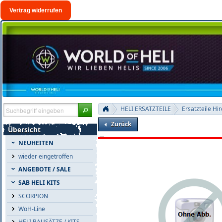
Vertrag widerrufen
HELI ERSATZTEILE
Ersatzteile Hi
Zurück
Übersicht
NEUHEITEN
wieder eingetroffen
ANGEBOTE / SALE
SAB HELI KITS
SCORPION
WoH-Line
HELI BAUSÄTZE / KITS