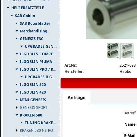
HELI ERSATZTEILE
SAB Goblin
SAB Rotorblätter
Merchandising
GENESIS F3C
2521-093-detail.jpg
UPGRADES GENESIS F3C
ILGOBLIN COMPETIZIONE
ILGOBLIN PIUMA
Art.Nr.:
2521-093
ILGOBLIN PRO / RAW 700
Hersteller:
Hirobo
UPGRADES ILGOBLIN PRO / RAW 700
ILGOBLIN 520
ILGOBLIN 420
Anfrage
MINI GENESIS
GENESIS SPORT
Betreff
KRAKEN 580
TUNING KRAKEN 580
Name
KRAKEN 580 NITRO
E-Mail