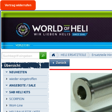
Vertrag widerrufen
HELI ERSATZTEILE
Ersatzteile Hi
Zurück
Übersicht
NEUHEITEN
wieder eingetroffen
ANGEBOTE / SALE
SAB HELI KITS
SCORPION
WoH-Line
HELI BAUSÄTZE / KITS