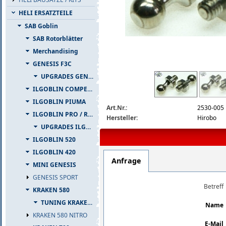
HELI ERSATZTEILE
SAB Goblin
SAB Rotorblätter
Merchandising
GENESIS F3C
2530-005-detail.jpg
UPGRADES GENESIS F3C
ILGOBLIN COMPETIZIONE
ILGOBLIN PIUMA
Art.Nr.:
2530-005
ILGOBLIN PRO / RAW 700
Hersteller:
Hirobo
UPGRADES ILGOBLIN PRO / RAW 700
ILGOBLIN 520
ILGOBLIN 420
Anfrage
MINI GENESIS
GENESIS SPORT
Betreff
KRAKEN 580
TUNING KRAKEN 580
Name
KRAKEN 580 NITRO
E-Mail