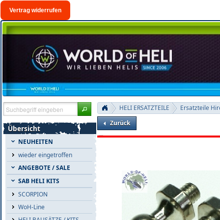
Vertrag widerrufen
HELI ERSATZTEILE
Ersatzteile Hi
Zurück
Übersicht
NEUHEITEN
wieder eingetroffen
ANGEBOTE / SALE
SAB HELI KITS
SCORPION
WoH-Line
HELI BAUSÄTZE / KITS