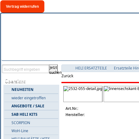
Vertrag widerrufen
Jetzt
HELI ERSATZTEILE
Ersatzteile Hi
suchen
Zurück
Übersicht
NEUHEITEN
wieder eingetroffen
ANGEBOTE / SALE
Art.Nr.:
SAB HELI KITS
Hersteller:
SCORPION
WoH-Line
HELI BAUSÄTZE / KITS