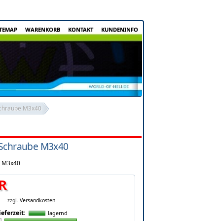
ITEMAP
WARENKORB
KONTAKT
KUNDENINFO
Schraube M3x40
-Schraube M3x40
e M3x40
R
zzgl.
Versandkosten
ieferzeit:
lagernd