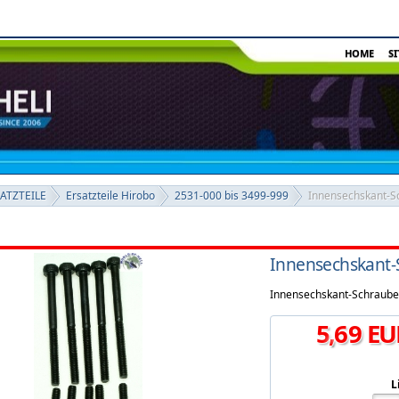
HOME
S
SATZTEILE
Ersatzteile Hirobo
2531-000 bis 3499-999
Innensechskant-
Innensechskant
Innensechskant-Schraub
5
,
69
EU
L