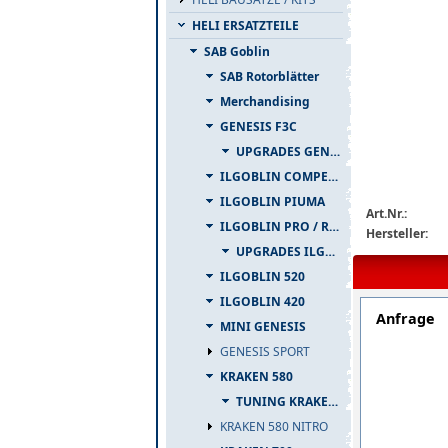
HELI ERSATZTEILE
SAB Goblin
SAB Rotorblätter
Merchandising
GENESIS F3C
2532-013-deta
UPGRADES GENESIS F3C
ILGOBLIN COMPETIZIONE
ILGOBLIN PIUMA
Art.Nr.:
ILGOBLIN PRO / RAW 700
Hersteller:
UPGRADES ILGOBLIN PRO / RAW 700
ILGOBLIN 520
ILGOBLIN 420
Anfrage
MINI GENESIS
GENESIS SPORT
KRAKEN 580
TUNING KRAKEN 580
KRAKEN 580 NITRO