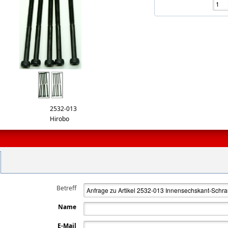
il.jpg
2532-013
Hirobo
Betreff
Name
E-Mail