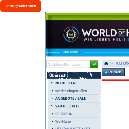
Vertrag widerrufen
HELI ER
Zurück
Übersicht
NEUHEITEN
wieder eingetroffen
ANGEBOTE / SALE
SAB HELI KITS
SCORPION
WoH-Line
HELI BAUSÄTZE / KITS