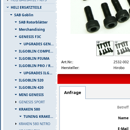
HELI ERSATZTEILE
SAB Goblin
SAB Rotorblätter
Merchandising
GENESIS F3C
2532-002-detail.jpg
UPGRADES GENESIS F3C
ILGOBLIN COMPETIZIONE
ILGOBLIN PIUMA
Art.Nr.:
2532-002
ILGOBLIN PRO / RAW 700
Hersteller:
Hirobo
UPGRADES ILGOBLIN PRO / RAW 700
ILGOBLIN 520
ILGOBLIN 420
Anfrage
MINI GENESIS
GENESIS SPORT
Betreff
KRAKEN 580
TUNING KRAKEN 580
Name
KRAKEN 580 NITRO
E-Mail