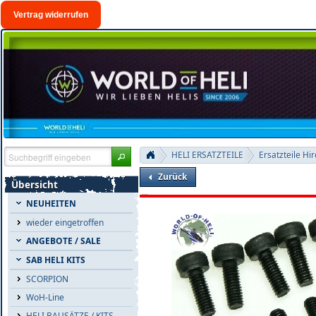
Vertrag widerrufen
HELI ERSATZTEILE
Ersatzteile Hi
Zurück
Übersicht
NEUHEITEN
wieder eingetroffen
ANGEBOTE / SALE
SAB HELI KITS
SCORPION
WoH-Line
HELI BAUSÄTZE / KITS